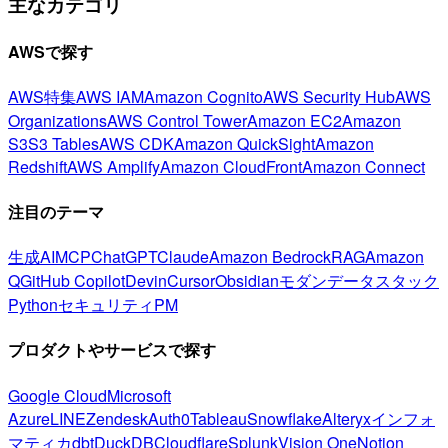
主なカテゴリ
AWSで探す
AWS特集
AWS IAM
Amazon Cognito
AWS Security Hub
AWS
Organizations
AWS Control Tower
Amazon EC2
Amazon
S3
S3 Tables
AWS CDK
Amazon QuickSight
Amazon
Redshift
AWS Amplify
Amazon CloudFront
Amazon Connect
注目のテーマ
生成AI
MCP
ChatGPT
Claude
Amazon Bedrock
RAG
Amazon
Q
GitHub Copilot
Devin
Cursor
Obsidian
モダンデータスタック
Python
セキュリティ
PM
プロダクトやサービスで探す
Google Cloud
Microsoft
Azure
LINE
Zendesk
Auth0
Tableau
Snowflake
Alteryx
インフォ
マティカ
dbt
DuckDB
Cloudflare
Splunk
Vision One
Notion