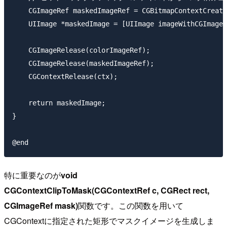
    CGImageRef maskedImageRef = CGBitmapContextCreate
    UIImage *maskedImage = [UIImage imageWithCGImage:
    CGImageRelease(colorImageRef);

    CGImageRelease(maskedImageRef);

    CGContextRelease(ctx);

    return maskedImage;

}

特に重要なのが
void
CGContextClipToMask(CGContextRef c, CGRect rect,
CGImageRef mask)
関数です。この関数を用いて
CGContextに指定された矩形でマスクイメージを生成しま