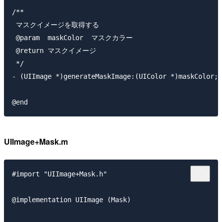
/**

 マスクイメージを取得する

 @param  maskColor  マスクカラー

 @return マスクイメージ

 */

- (UIImage *)generateMaskImage:(UIColor *)maskColor;

UIImage+Mask.m
#import "UIImage+Mask.h"

@implementation UIImage (Mask)
