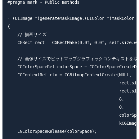
#pragma mark - Public methods

- (UIImage *)generateMaskImage:(UIColor *)maskColor

{

    // 描画サイズ

    CGRect rect = CGRectMake(0.0f, 0.0f, self.size.wi
    // 画像サイズでビットマップグラフィックコンテキストを取得
    CGColorSpaceRef colorSpace = CGColorSpaceCreateDe
    CGContextRef ctx = CGBitmapContextCreate(NULL,

                                             rect.siz
                                             rect.siz
                                             8,

                                             0,

                                             colorSpa
                                             kCGImage
    CGColorSpaceRelease(colorSpace);
