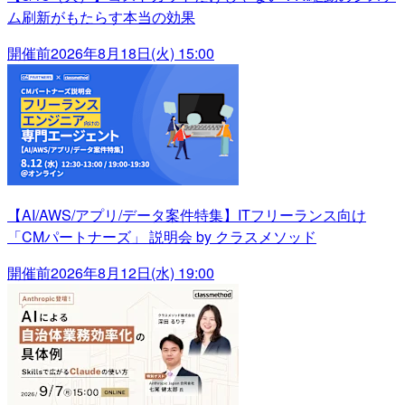
ム刷新がもたらす本当の効果
開催前
2026年8月18日(火) 15:00
【AI/AWS/アプリ/データ案件特集】ITフリーランス向け
「CMパートナーズ」 説明会 by クラスメソッド
開催前
2026年8月12日(水) 19:00