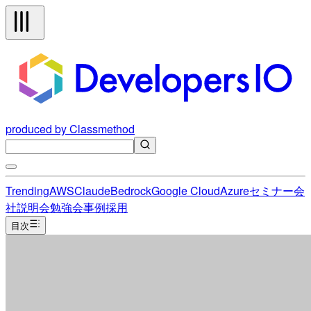
produced by Classmethod
Trending
AWS
Claude
Bedrock
Google Cloud
Azure
セミナー
会
社説明会
勉強会
事例
採用
目次