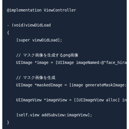
@implementation ViewController

- (void)viewDidLoad

{

    [super viewDidLoad];

    // マスク画像を生成するpng画像

    UIImage *image = [UIImage imageNamed:@"face_hirai
    // マスク画像を生成

    UIImage *maskedImage = [image generateMaskImage:[
    UIImageView *imageView = [[UIImageView alloc] ini
    [self.view addSubview:imageView];

}
