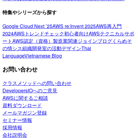
特集やシリーズから探す
Google Cloud Next ’25
AWS re:Invent 2025
AWS再入門
2024
AWSトレンドチェック
初心者向け
AWSテクニカルサポ
ート
AWS認定（資格）
製造業関連
ジョインブログ
くらめそ
の情シス
組織開発室の活動
デザイン
Thai
Language
Vietnamese Blog
お問い合わせ
クラスメソッドへの問い合わせ
DevelopersIOへのご意見
AWSに関するご相談
資料ダウンロード
メールマガジン登録
セミナー情報
採用情報
会社説明会