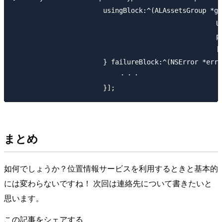
                       usingBlock:^(ALAssetsGroup *gr
						　　UIImagePickerController *picker = [[UIImagePickerController alloc] init];

						　　picker.delegate = self;

						　　[self presentViewController:picker animated:YES completion:nil];

                       } failureBlock:^(NSError *erro
                           ・・・

まとめ
如何でしょうか？位置情報サービスを利用するときと基本的
には変わらないですね！ 次回は連絡先について書きたいと
思います。
この記事をシェアする