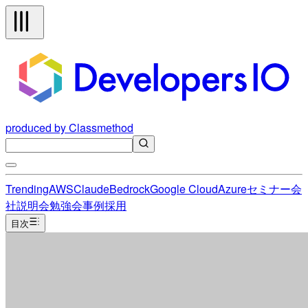
produced by Classmethod
Trending
AWS
Claude
Bedrock
Google Cloud
Azure
セミナー
会
社説明会
勉強会
事例
採用
目次