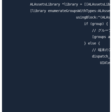
            ALAssetsLibrary *library = [[ALAssetsLibr
            [library enumerateGroupsWithTypes:ALAsset
                                   usingBlock:^(ALAss
                                       if (group) {

                                           // グ
                                           [groups ad
                                       } else {

                                           //
                                           dispatch_a
                                               UIAler
                                                    
                                                     
                                                  
                                                     
                                                     
                                                     
                                                     