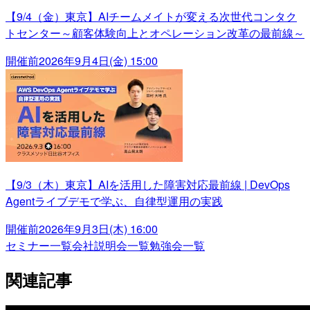
【9/4（金）東京】AIチームメイトが変える次世代コンタク
トセンター～顧客体験向上とオペレーション改革の最前線～
開催前
2026年9月4日(金) 15:00
【9/3（木）東京】AIを活用した障害対応最前線 | DevOps
Agentライブデモで学ぶ、自律型運用の実践
開催前
2026年9月3日(木) 16:00
セミナー一覧
会社説明会一覧
勉強会一覧
関連記事