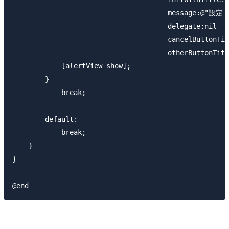
                                      messag
                                      delegate:nil

                                      cancelButtonTit
                                      otherButtonTitl
            [alertView show];

        }

            break;

        default:

            break;

    }

}
