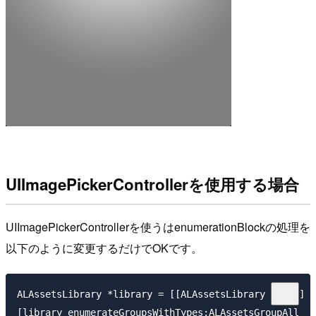
UIImagePickerControllerを使用する場合
UIImagePickerControllerを使うはenumerationBlockの処理を
以下のように変更するだけでOKです。
ALAssetsLibrary *library = [[ALAssetsLibrary alloc] i
[library enumerateGroupsWithTypes:ALAssetsGroupAll
