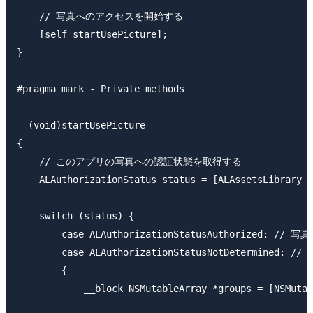
    // 写真へのアクセスを開始する

    [self startUsePicture];

}

#pragma mark - Private methods

- (void)startUsePicture

{

    // このアプリの写真への認証状態を取得する

    ALAuthorizationStatus status = [ALAssetsLibrary a
    switch (status) {

        case ALAuthorizationStatusAuthorized:
        case ALAuthorizationStatusNotDeterm
        {

            __block NSMutableArray *groups = [NSMutab