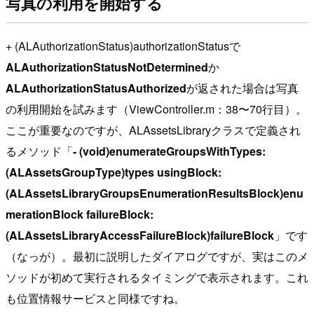
写真の利用を開始する
+ (ALAuthorizationStatus)authorizationStatusで
ALAuthorizationStatusNotDetermined
か
ALAuthorizationStatusAuthorized
が返された場合は写真
の利用開始を試みます（ViewController.m：38〜70行目）。
ここが重要なのですが、ALAssetsLibraryクラスで定義され
るメソッド「
- (void)enumerateGroupsWithTypes:
(ALAssetsGroupType)types usingBlock:
(ALAssetsLibraryGroupsEnumerationResultsBlock)enu
merationBlock failureBlock:
(ALAssetsLibraryAccessFailureBlock)failureBlock
」です
（なっが）。最初に説明したダイアログですが、実はこのメ
ソッドが初めて実行されるタイミングで表示されます。これ
も位置情報サービスと同様ですね。