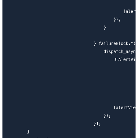
                                               [alert
                                           });

                                       }

                                   } failureBlock:^(N
                                       dispatch_async
                                           UIAlertVie
                                                    
                                             
                                                     
                                                     
                                                     
                                           [alertView
                                       });

                                   }];

        }
