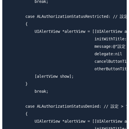
            break;

        case ALAuthorizationStatusRestricted:
        {

            UIAlertView *alertView = [[UIAlertView al
                                      initWithTitle
                                      messag
                                      delegate:nil

                                      cancelButtonTit
                                      otherButtonTitl
            [alertView show];

        }

            break;

        case ALAuthorizationStatusDenied: //
        {

            UIAlertView *alertView = [[UIAlertView al
                                      initWithTitle