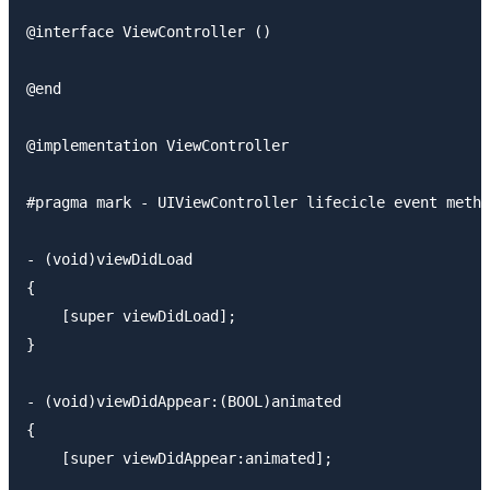
@interface ViewController ()

@end

@implementation ViewController

#pragma mark - UIViewController lifecicle event metho
- (void)viewDidLoad

{

    [super viewDidLoad];

}

- (void)viewDidAppear:(BOOL)animated

{

    [super viewDidAppear:animated];
