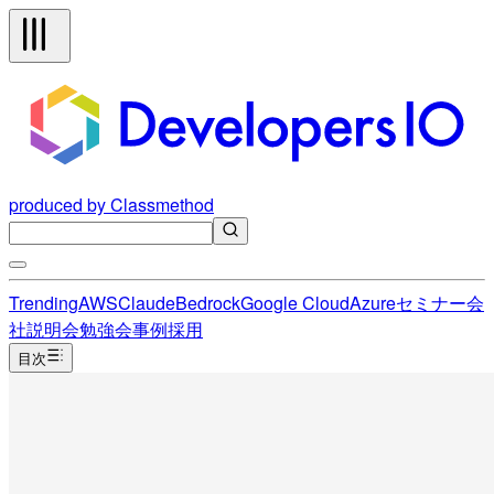
produced by Classmethod
Trending
AWS
Claude
Bedrock
Google Cloud
Azure
セミナー
会
社説明会
勉強会
事例
採用
目次