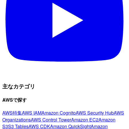
主なカテゴリ
AWSで探す
AWS特集
AWS IAM
Amazon Cognito
AWS Security Hub
AWS
Organizations
AWS Control Tower
Amazon EC2
Amazon
S3
S3 Tables
AWS CDK
Amazon QuickSight
Amazon