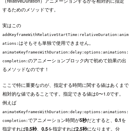
（relativeDuration）アニメーションするかを相対的に指定
するためのメソッドです。
実はこの
addKeyframeWithRelativeStartTime:relativeDuration:anim
はそもそも単独で使用できません。
ations:
animateKeyframesWithDuration:delay:options:animations:
のアニメーションブロック内で初めて効果の出
completion:
るメソッドなのです！
ここで特に重要なのが、指定する時間に関する値はあくまで
相対的な値であることです。指定できる値は0〜1.0です。
例えば
animateKeyframesWithDuration:delay:options:animations:
でアニメーション時間が
5秒
だとすると、
0.1
を
completion:
指定すれば
0.5秒
、
0.5
を指定すれば
2.5秒
になります。分