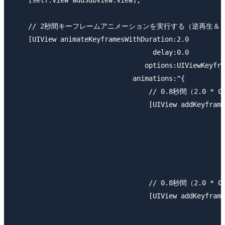
    [self.view addSubview:view];

    // 2秒間キーフレームアニメーションを実行する（逆再生＆リ
    [UIView animateKeyframesWithDuration:2.0

                                   delay:0.0

                                 options:UIViewKeyfra
                              animations:^{

                                  // 0.8秒間（2.0
                                  [UIView addKeyframe
                                                     
                                                     
                                                     
                                                     
                                  // 0.8秒間（2.
                                  [UIView addKeyframe
                                                     
                                                     