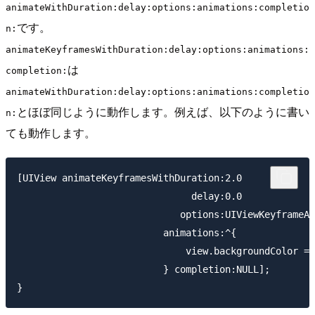
animateWithDuration:delay:options:animations:completio
です。
n:
animateKeyframesWithDuration:delay:options:animations:
は
completion:
animateWithDuration:delay:options:animations:completio
とほぼ同じように動作します。例えば、以下のように書い
n:
ても動作します。
[UIView animateKeyframesWithDuration:2.0

                               delay:0.0

                             options:UIViewKeyframeAn
                          animations:^{

                              view.backgroundColor = 
                          } completion:NULL];
