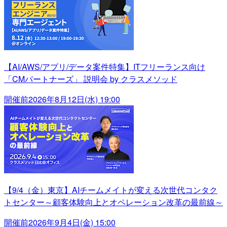
【AI/AWS/アプリ/データ案件特集】ITフリーランス向け
「CMパートナーズ」 説明会 by クラスメソッド
開催前
2026年8月12日(水) 19:00
【9/4（金）東京】AIチームメイトが変える次世代コンタク
トセンター～顧客体験向上とオペレーション改革の最前線～
開催前
2026年9月4日(金) 15:00