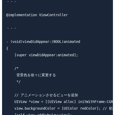
・・・

@implementation ViewController

・・・

- (void)viewDidAppear:(BOOL)animated

{

    [super viewDidAppear:animated];

    /*

     背景色を徐々に変更する

     */

    // アニメーションさせるビューを追加

    UIView *view = [[UIView alloc] initWithFrame:CGRe
    view.backgroundColor = [UIColor redColor]; //