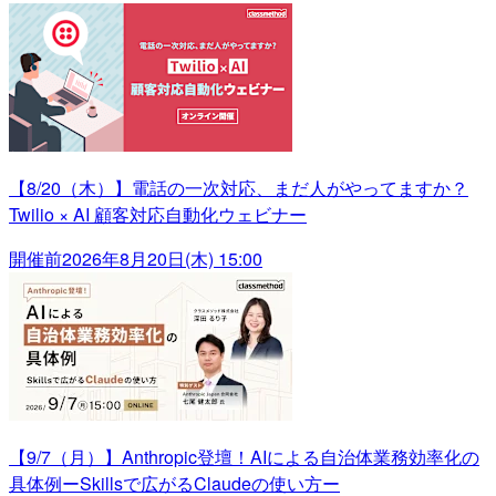
【8/20（木）】電話の一次対応、まだ人がやってますか？
Twilio × AI 顧客対応自動化ウェビナー
開催前
2026年8月20日(木) 15:00
【9/7（月）】Anthropic登壇！AIによる自治体業務効率化の
具体例ーSkillsで広がるClaudeの使い方ー