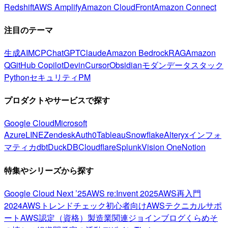
Redshift
AWS Amplify
Amazon CloudFront
Amazon Connect
注目のテーマ
生成AI
MCP
ChatGPT
Claude
Amazon Bedrock
RAG
Amazon
Q
GitHub Copilot
Devin
Cursor
Obsidian
モダンデータスタック
Python
セキュリティ
PM
プロダクトやサービスで探す
Google Cloud
Microsoft
Azure
LINE
Zendesk
Auth0
Tableau
Snowflake
Alteryx
インフォ
マティカ
dbt
DuckDB
Cloudflare
Splunk
Vision One
Notion
特集やシリーズから探す
Google Cloud Next ’25
AWS re:Invent 2025
AWS再入門
2024
AWSトレンドチェック
初心者向け
AWSテクニカルサポ
ート
AWS認定（資格）
製造業関連
ジョインブログ
くらめそ