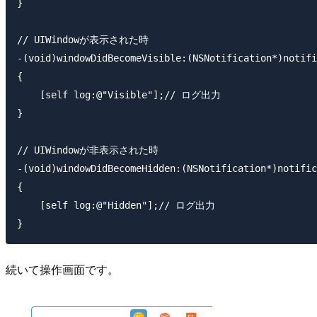
}

// UIWindowが表示された時

-(void)windowDidBecomeVisible:(NSNotification*)notifi
{

    [self log:@"Visible"];// ログ出力

}

// UIWindowが非表示された時

-(void)windowDidBecomeHidden:(NSNotification*)notific
{

    [self log:@"Hidden"];// ログ出力

続いて操作画面です。