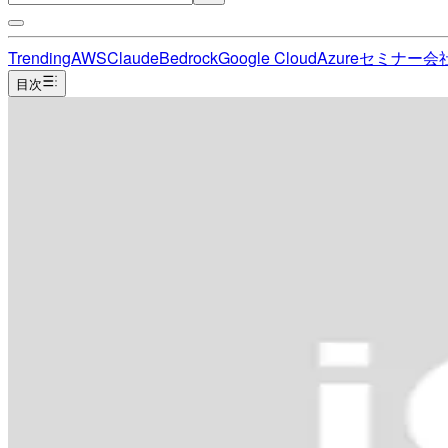
Trending
AWS
Claude
Bedrock
Google Cloud
Azure
セミナー
会
目次