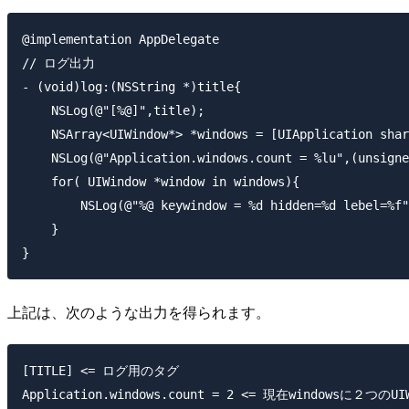
@implementation AppDelegate

// ログ出力

- (void)log:(NSString *)title{

    NSLog(@"[%@]",title);

    NSArray<UIWindow*> *windows = [UIApplication shar
    NSLog(@"Application.windows.count = %lu",(unsigne
    for( UIWindow *window in windows){

        NSLog(@"%@ keywindow = %d hidden=%d lebel=%f"
    }

上記は、次のような出力を得られます。
[TITLE] <= ログ用のタグ

Application.windows.count = 2 <= 現在windowsに２つのUI