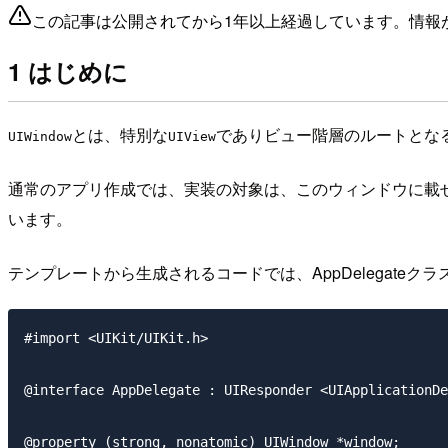
この記事は公開されてから1年以上経過しています。情報
1 はじめに
とは、特別な
でありビュー階層のルートとな
UIWindow
UIView
通常のアプリ作成では、実装の対象は、このウィンドウに載
います。
テンプレートから生成されるコードでは、AppDelegateク
#import <UIKit/UIKit.h>

@interface AppDelegate : UIResponder <UIApplicationDe
@property (strong, nonatomic) UIWindow *window;
