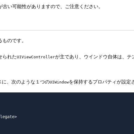
が古い可能性がありますので、ご注意ください。
るものです。
せられた
が主であり、ウインドウ自体は、テ
UIViewController
ラスに、次のような１つの
を保持するプロパティが設定
UIWindow
legate>
