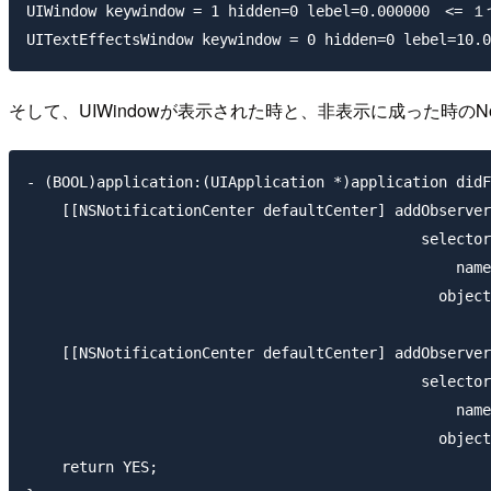
UIWindow keywindow = 1 hidden=0 lebel=0.000000　<
そして、UIWindowが表示された時と、非表示に成った時のNot
- (BOOL)application:(UIApplication *)application didF
    [[NSNotificationCenter defaultCenter] addObserver
                                             selector
                                                 name
                                               object
    [[NSNotificationCenter defaultCenter] addObserver
                                             selector
                                                 name
                                               object
    return YES;
