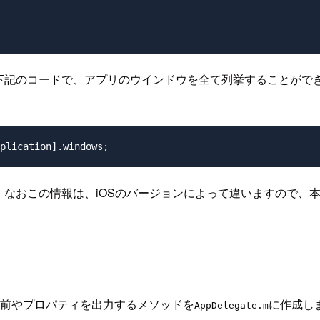
。 下記のコードで、アプリのウインドウを全て列挙することができ
。 なおこの情報は、iOSのバージョンによって違いますので、本
前やプロパティを出力するメソッドを
に作成し
AppDelegate.m