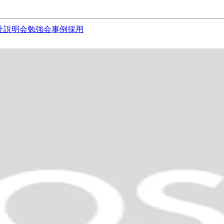
社説明会
勉強会
事例
採用