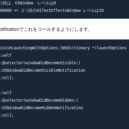
= １つ目は、UIWindow　レベルは0

ificationでこれをコールするようにします。
inishLaunchingWithOptions:(NSDictionary *)launchOptions 
:self

:@selector(windowDidBecomeVisible:)

:UIWindowDidBecomeVisibleNotification

:nil];

:self

:@selector(windowDidBecomeHidden:)

:UIWindowDidBecomeHiddenNotification

:nil];
