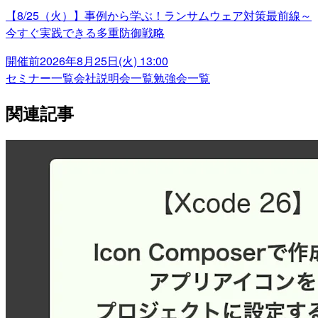
【8/25（火）】事例から学ぶ！ランサムウェア対策最前線～
今すぐ実践できる多重防御戦略
開催前
2026年8月25日(火) 13:00
セミナー一覧
会社説明会一覧
勉強会一覧
関連記事