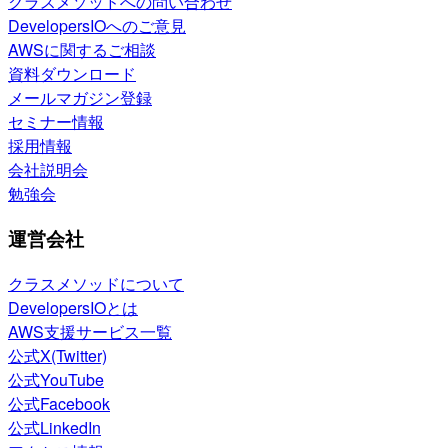
クラスメソッドへの問い合わせ
DevelopersIOへのご意見
AWSに関するご相談
資料ダウンロード
メールマガジン登録
セミナー情報
採用情報
会社説明会
勉強会
運営会社
クラスメソッドについて
DevelopersIOとは
AWS支援サービス一覧
公式X(Twitter)
公式YouTube
公式Facebook
公式LinkedIn