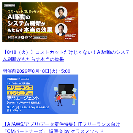
【8/18（火）】コストカットだけじゃない！AI駆動のシステ
ム刷新がもたらす本当の効果
開催前
2026年8月18日(火) 15:00
【AI/AWS/アプリ/データ案件特集】ITフリーランス向け
「CMパートナーズ」 説明会 by クラスメソッド