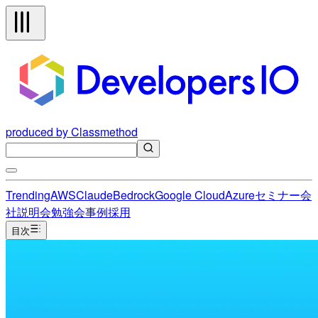
produced by Classmethod
Trending
AWS
Claude
Bedrock
Google Cloud
Azure
セミナー
会
社説明会
勉強会
事例
採用
目次