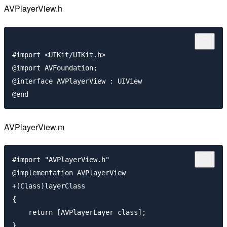
AVPlayerView.h
#import <UIKit/UIKit.h>

@import AVFoundation;

@interface AVPlayerView : UIView

AVPlayerView.m
#import "AVPlayerView.h"

@implementation AVPlayerView

+(Class)layerClass

{

    return [AVPlayerLayer class];

}
