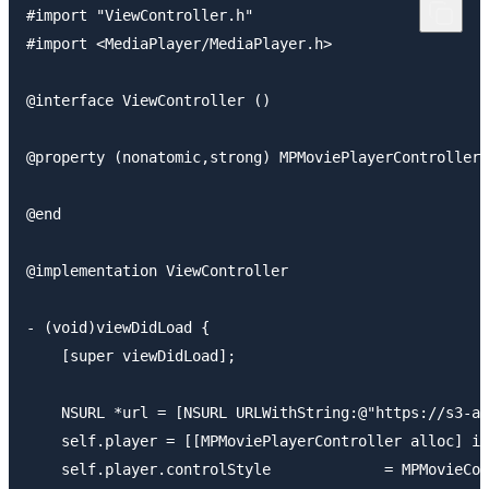
#import "ViewController.h"

#import <MediaPlayer/MediaPlayer.h>

@interface ViewController ()

@property (nonatomic,strong) MPMoviePlayerController 
@end

@implementation ViewController

- (void)viewDidLoad {

    [super viewDidLoad];

    NSURL *url = [NSURL URLWithString:@"https://s3-ap
    self.player = [[MPMoviePlayerController alloc] in
    self.player.controlStyle             = MPMovieCon