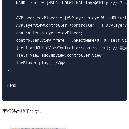
    NSURL *url = [NSURL URLWithString:@"https://s3-ap
    AVPlayer *avPlayer = [AVPlayer playerWithURL:url]
    AVPlayerViewController *controller = [[AVPlayerVi
    controller.player = avPlayer;

    controller.view.frame = CGRectMake(0, 0, self.vie
    [self addChildViewController:controller]
    [self.view addSubview:controller.view];

    [avPlayer play]; //再生

}

@end

実行時の様子です。