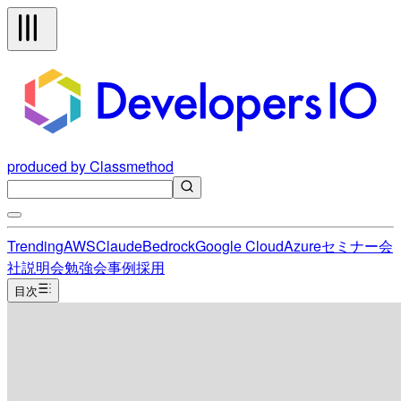
produced by Classmethod
Trending
AWS
Claude
Bedrock
Google Cloud
Azure
セミナー
会
社説明会
勉強会
事例
採用
目次