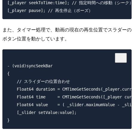
[_player seekToTime:time]; // 指定時間への移動（シーク）

また、タイマー処理で、動画の現在の再生位置でスラダーの
ボタン位置を動かしています。
- (void)syncSeekBar

{

    // スライダーの位置合わせ

    Float64 duration = CMTimeGetSeconds(_player.curre
    Float64 time     = CMTimeGetSeconds([_player curr
    Float64 value    = ( _slider.maximumValue - _slid
    [_slider setValue:value];
