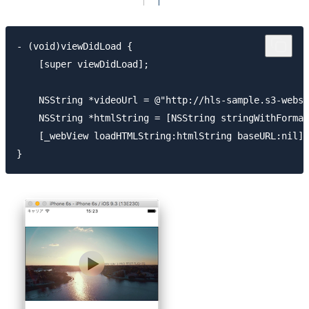
- (void)viewDidLoad {

    [super viewDidLoad];

    NSString *videoUrl = @"http://hls-sample.s3-websi
    NSString *htmlString = [NSString stringWithFormat
    [_webView loadHTMLString:htmlString baseURL:nil];
