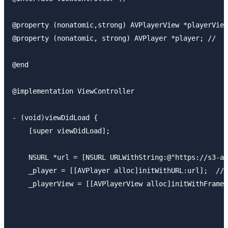
@property (nonatomic,strong) AVPlayerView *play
@property (nonatomic, strong) AVPlayer *player; // 
@end

@implementation ViewController

- (void)viewDidLoad {

    [super viewDidLoad];

    NSURL *url = [NSURL URLWithString:@"https://s3-ap
    _player = [[AVPlayer alloc]initWithURL:url];  /
    _playerView = [[AVPlayerView alloc]initWithFrame:
                                                     
                                                     
                                                 