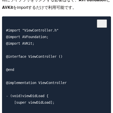
AVKit
をimportするだけで利用可能です。
#import "ViewController.h"

@import AVFoundation;

@import AVKit;

@interface ViewController ()

@end

@implementation ViewController

- (void)viewDidLoad {

    [super viewDidLoad];
