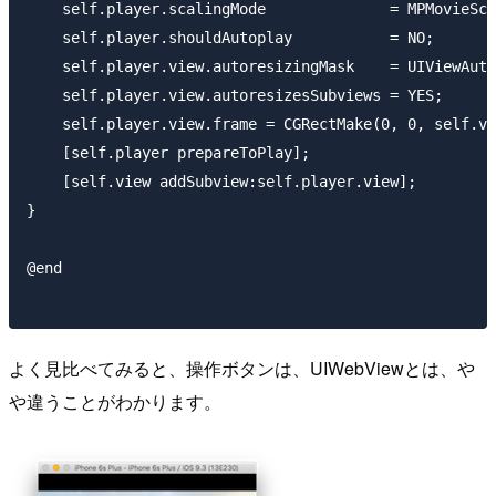
    self.player.scalingMode              = MPMovieSca
    self.player.shouldAutoplay           = NO;

    self.player.view.autoresizingMask    = UIViewAuto
    self.player.view.autoresizesSubviews = YES;

    self.player.view.frame = CGRectMake(0, 0, self.vi
    [self.player prepareToPlay];

    [self.view addSubview:self.player.view];

}

@end

よく見比べてみると、操作ボタンは、UIWebViewとは、や
や違うことがわかります。