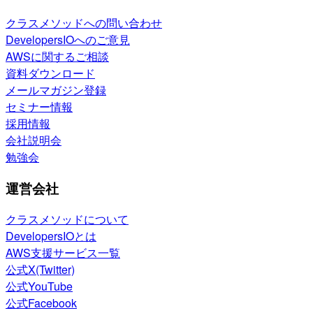
クラスメソッドへの問い合わせ
DevelopersIOへのご意見
AWSに関するご相談
資料ダウンロード
メールマガジン登録
セミナー情報
採用情報
会社説明会
勉強会
運営会社
クラスメソッドについて
DevelopersIOとは
AWS支援サービス一覧
公式X(Twitter)
公式YouTube
公式Facebook