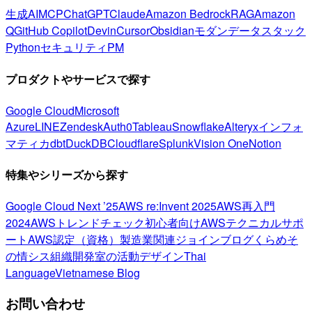
生成AI
MCP
ChatGPT
Claude
Amazon Bedrock
RAG
Amazon
Q
GitHub Copilot
Devin
Cursor
Obsidian
モダンデータスタック
Python
セキュリティ
PM
プロダクトやサービスで探す
Google Cloud
Microsoft
Azure
LINE
Zendesk
Auth0
Tableau
Snowflake
Alteryx
インフォ
マティカ
dbt
DuckDB
Cloudflare
Splunk
Vision One
Notion
特集やシリーズから探す
Google Cloud Next ’25
AWS re:Invent 2025
AWS再入門
2024
AWSトレンドチェック
初心者向け
AWSテクニカルサポ
ート
AWS認定（資格）
製造業関連
ジョインブログ
くらめそ
の情シス
組織開発室の活動
デザイン
Thai
Language
Vietnamese Blog
お問い合わせ