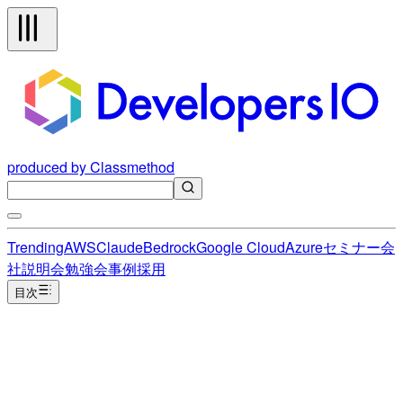
produced by Classmethod
Trending
AWS
Claude
Bedrock
Google Cloud
Azure
セミナー
会
社説明会
勉強会
事例
採用
目次