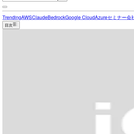
Trending
AWS
Claude
Bedrock
Google Cloud
Azure
セミナー
会
目次