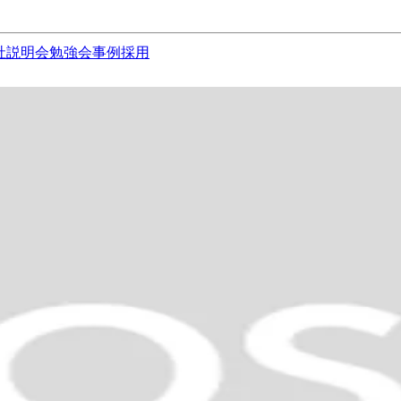
社説明会
勉強会
事例
採用