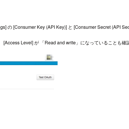
ings] の [Consumer Key (API Key)] と [Consumer Secret (
ess Level] が 「Read and write」になっている