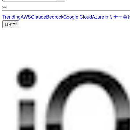
Trending
AWS
Claude
Bedrock
Google Cloud
Azure
セミナー
会
目次