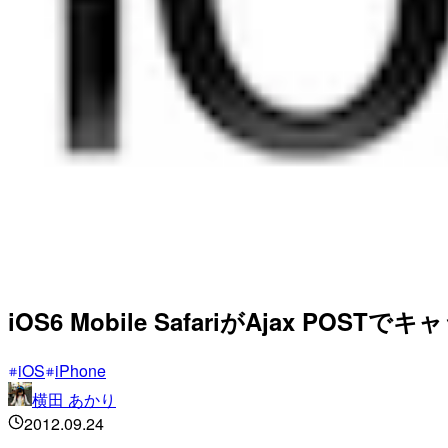
iOS6 Mobile SafariがAjax P
iOS
iPhone
横田 あかり
2012.09.24