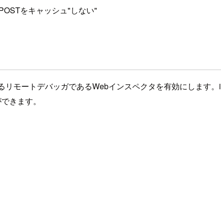
afariはPOSTをキャッシュ"しない"
であるリモートデバッガであるWebインスペクタを有効にします。iP
ができます。