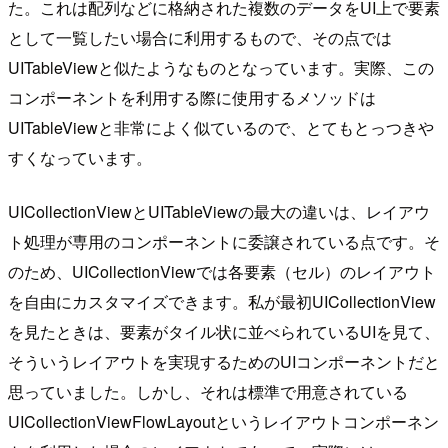
た。これは配列などに格納された複数のデータをUI上で要素
として一覧したい場合に利用するもので、その点では
UITableViewと似たようなものとなっています。実際、この
コンポーネントを利用する際に使用するメソッドは
UITableViewと非常によく似ているので、とてもとっつきや
すくなっています。
UICollectionViewとUITableViewの最大の違いは、レイアウ
ト処理が専用のコンポーネントに委譲されている点です。そ
のため、UICollectionViewでは各要素（セル）のレイアウト
を自由にカスタマイズできます。私が最初UICollectionView
を見たときは、要素がタイル状に並べられているUIを見て、
そういうレイアウトを実現するためのUIコンポーネントだと
思っていました。しかし、それは標準で用意されている
UICollectionViewFlowLayoutというレイアウトコンポーネン