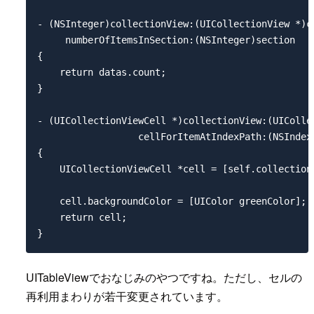
- (NSInteger)collectionView:(UICollectionView *)co
     numberOfItemsInSection:(NSInteger)section

{

    return datas.count;

}

- (UICollectionViewCell *)collectionView:(UICollec
                  cellForItemAtIndexPath:(NSIndexP
{

    UICollectionViewCell *cell = [self.collection
                                                 
    cell.backgroundColor = [UIColor greenColor];

    return cell;

UITableViewでおなじみのやつですね。ただし、セルの
再利用まわりが若干変更されています。