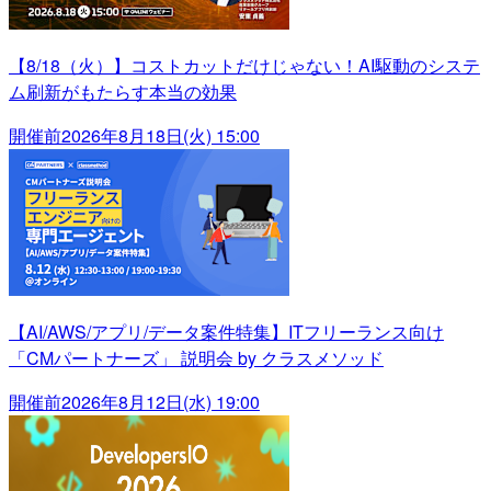
【8/18（火）】コストカットだけじゃない！AI駆動のシステ
ム刷新がもたらす本当の効果
開催前
2026年8月18日(火) 15:00
【AI/AWS/アプリ/データ案件特集】ITフリーランス向け
「CMパートナーズ」 説明会 by クラスメソッド
開催前
2026年8月12日(水) 19:00