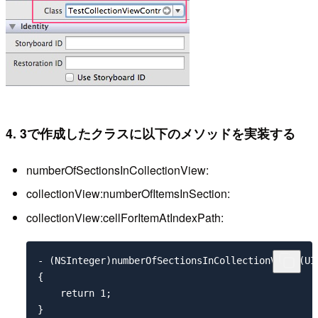
4. 3で作成したクラスに以下のメソッドを実装する
numberOfSectionsInCollectionView:
collectionView:numberOfItemsInSection:
collectionView:cellForItemAtIndexPath:
- (NSInteger)numberOfSectionsInCollectionView:(UIC
{

    return 1;

}
