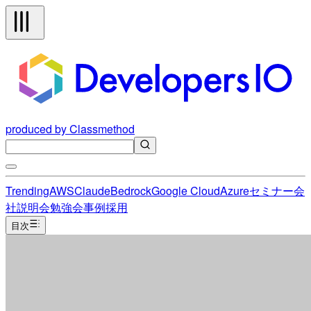
produced by Classmethod
Trending
AWS
Claude
Bedrock
Google Cloud
Azure
セミナー
会
社説明会
勉強会
事例
採用
目次