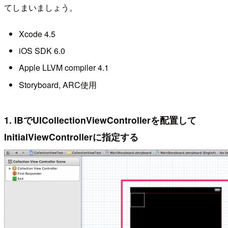
てしまいましょう。
Xcode 4.5
iOS SDK 6.0
Apple LLVM compiler 4.1
Storyboard, ARC使用
1. IBでUICollectionViewControllerを配置して
InitialViewControllerに指定する