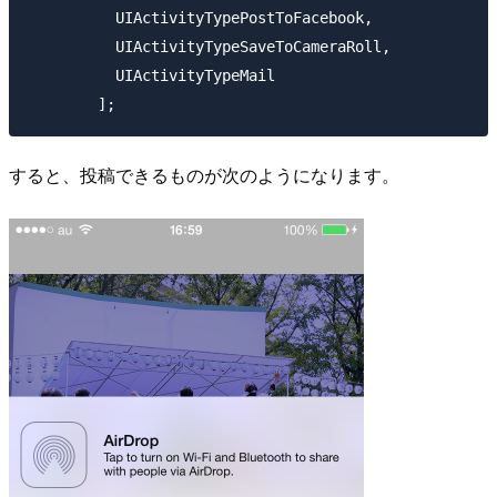
          UIActivityTypePostToFacebook,

          UIActivityTypeSaveToCameraRoll,

          UIActivityTypeMail

すると、投稿できるものが次のようになります。