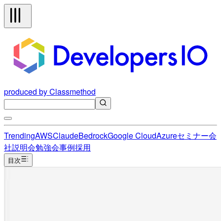
produced by Classmethod
Trending
AWS
Claude
Bedrock
Google Cloud
Azure
セミナー
会
社説明会
勉強会
事例
採用
目次