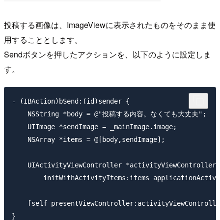
投稿する画像は、ImageViewに表示されたものをそのまま使
用することとします。
Sendボタンを押したアクションを、以下のように設定しま
す。
- (IBAction)bSend:(id)sender {

    NSString *body = @"投稿する内容。なくても大丈夫";

    UIImage *sendImage = _mainImage.image;

    NSArray *items = @[body,sendImage];

    UIActivityViewController *activityViewController 
        initWithActivityItems:items applicationActivi
    [self presentViewController:activityViewControlle