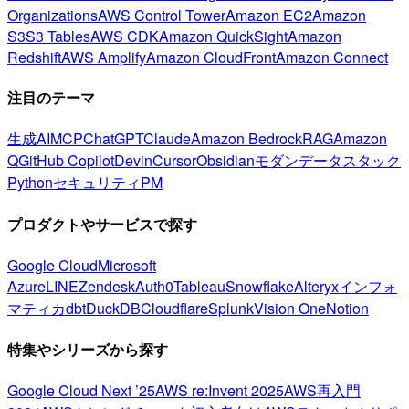
Organizations
AWS Control Tower
Amazon EC2
Amazon
S3
S3 Tables
AWS CDK
Amazon QuickSight
Amazon
Redshift
AWS Amplify
Amazon CloudFront
Amazon Connect
注目のテーマ
生成AI
MCP
ChatGPT
Claude
Amazon Bedrock
RAG
Amazon
Q
GitHub Copilot
Devin
Cursor
Obsidian
モダンデータスタック
Python
セキュリティ
PM
プロダクトやサービスで探す
Google Cloud
Microsoft
Azure
LINE
Zendesk
Auth0
Tableau
Snowflake
Alteryx
インフォ
マティカ
dbt
DuckDB
Cloudflare
Splunk
Vision One
Notion
特集やシリーズから探す
Google Cloud Next ’25
AWS re:Invent 2025
AWS再入門