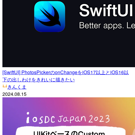
[SwiftUI] PhotosPickerのonChangeをiOS17以上とiOS16以
下の出しわけをきれいに描きたい
きんくま
2024.08.15