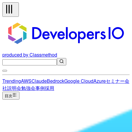
produced by Classmethod
Trending
AWS
Claude
Bedrock
Google Cloud
Azure
セミナー
会
社説明会
勉強会
事例
採用
目次