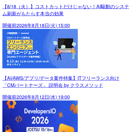
【8/18（火）】コストカットだけじゃない！AI駆動のシステ
ム刷新がもたらす本当の効果
開催前
2026年8月18日(火) 15:00
【AI/AWS/アプリ/データ案件特集】ITフリーランス向け
「CMパートナーズ」 説明会 by クラスメソッド
開催前
2026年8月12日(水) 19:00