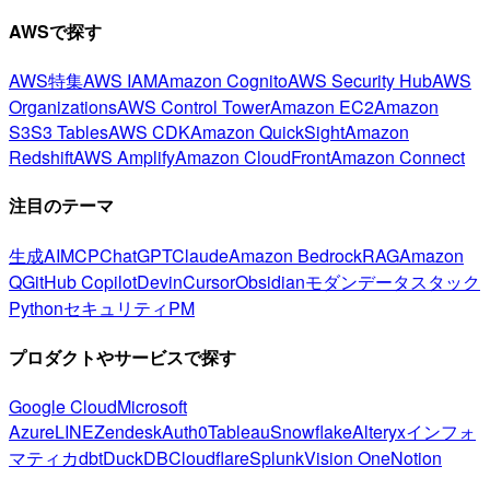
AWSで探す
AWS特集
AWS IAM
Amazon Cognito
AWS Security Hub
AWS
Organizations
AWS Control Tower
Amazon EC2
Amazon
S3
S3 Tables
AWS CDK
Amazon QuickSight
Amazon
Redshift
AWS Amplify
Amazon CloudFront
Amazon Connect
注目のテーマ
生成AI
MCP
ChatGPT
Claude
Amazon Bedrock
RAG
Amazon
Q
GitHub Copilot
Devin
Cursor
Obsidian
モダンデータスタック
Python
セキュリティ
PM
プロダクトやサービスで探す
Google Cloud
Microsoft
Azure
LINE
Zendesk
Auth0
Tableau
Snowflake
Alteryx
インフォ
マティカ
dbt
DuckDB
Cloudflare
Splunk
Vision One
Notion