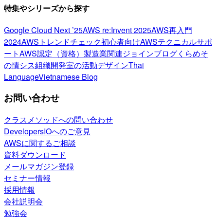
特集やシリーズから探す
Google Cloud Next ’25
AWS re:Invent 2025
AWS再入門
2024
AWSトレンドチェック
初心者向け
AWSテクニカルサポ
ート
AWS認定（資格）
製造業関連
ジョインブログ
くらめそ
の情シス
組織開発室の活動
デザイン
Thai
Language
Vietnamese Blog
お問い合わせ
クラスメソッドへの問い合わせ
DevelopersIOへのご意見
AWSに関するご相談
資料ダウンロード
メールマガジン登録
セミナー情報
採用情報
会社説明会
勉強会