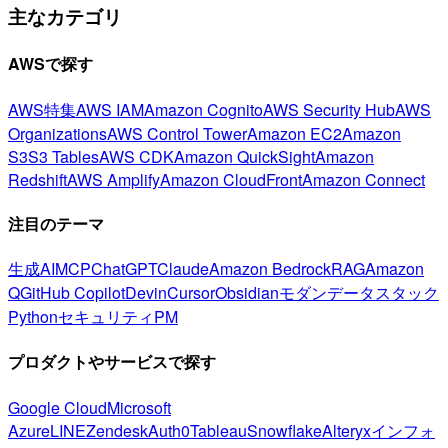
主なカテゴリ
AWSで探す
AWS特集
AWS IAM
Amazon Cognito
AWS Security Hub
AWS
Organizations
AWS Control Tower
Amazon EC2
Amazon
S3
S3 Tables
AWS CDK
Amazon QuickSight
Amazon
Redshift
AWS Amplify
Amazon CloudFront
Amazon Connect
注目のテーマ
生成AI
MCP
ChatGPT
Claude
Amazon Bedrock
RAG
Amazon
Q
GitHub Copilot
Devin
Cursor
Obsidian
モダンデータスタック
Python
セキュリティ
PM
プロダクトやサービスで探す
Google Cloud
Microsoft
Azure
LINE
Zendesk
Auth0
Tableau
Snowflake
Alteryx
インフォ