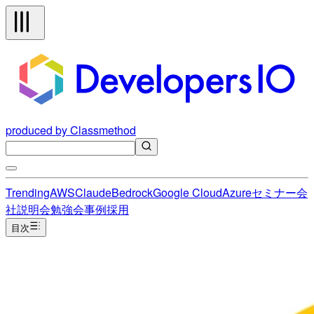
produced by Classmethod
Trending
AWS
Claude
Bedrock
Google Cloud
Azure
セミナー
会
社説明会
勉強会
事例
採用
目次