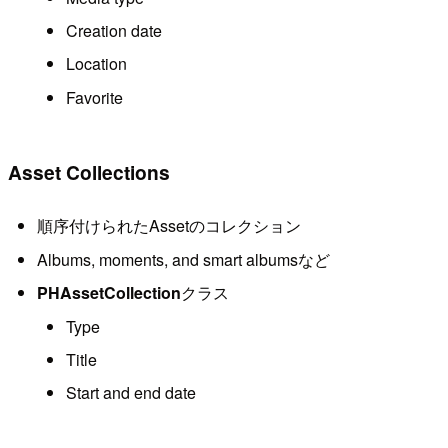
Creation date
Location
Favorite
Asset Collections
順序付けられたAssetのコレクション
Albums, moments, and smart albumsなど
PHAssetCollection
クラス
Type
Title
Start and end date