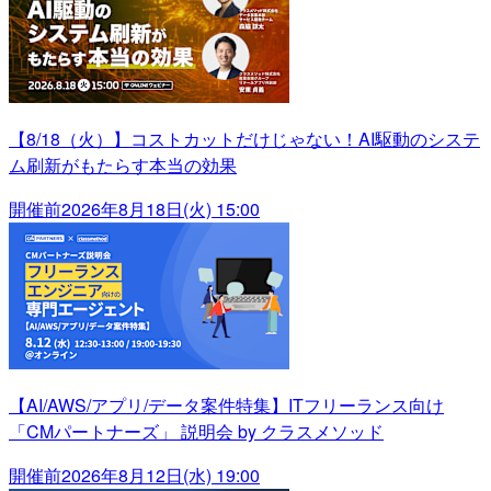
【8/18（火）】コストカットだけじゃない！AI駆動のシステ
ム刷新がもたらす本当の効果
開催前
2026年8月18日(火) 15:00
【AI/AWS/アプリ/データ案件特集】ITフリーランス向け
「CMパートナーズ」 説明会 by クラスメソッド
開催前
2026年8月12日(水) 19:00