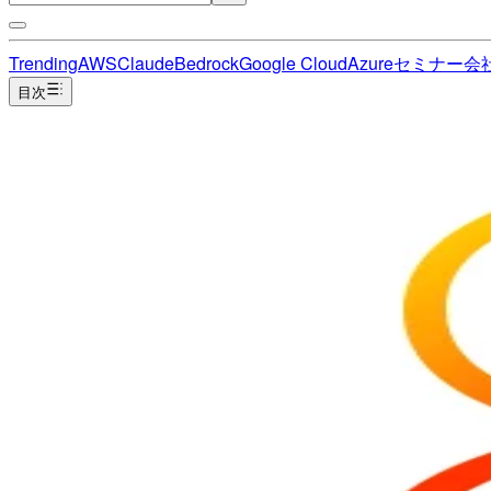
Trending
AWS
Claude
Bedrock
Google Cloud
Azure
セミナー
会
目次