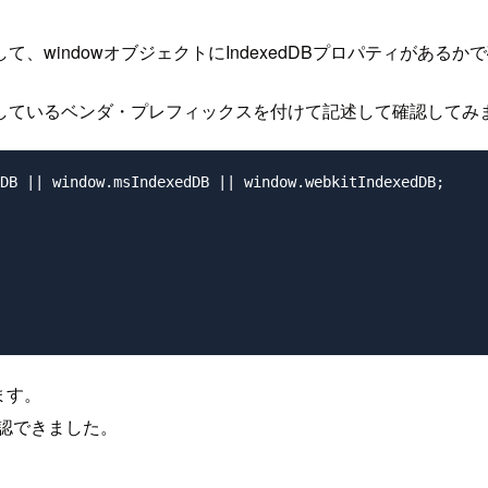
して、windowオブジェクトにIndexedDBプロパティがある
対応しているベンダ・プレフィックスを付けて記述して確認してみ
DB || window.msIndexedDB || window.webkitIndexedDB;

ます。
を確認できました。