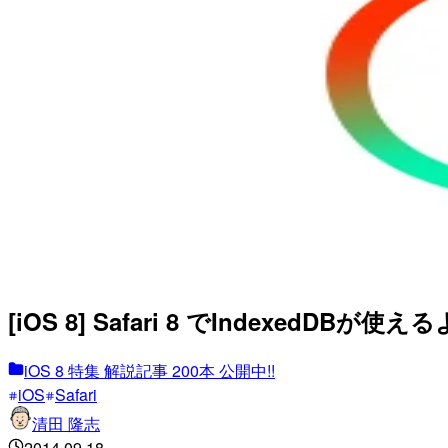
[iOS 8] Safari 8 でIndexedDB
iOS 8 特集 解説記事 200本 公開中!!
iOS
Safari
清田 隆志
2014.09.18