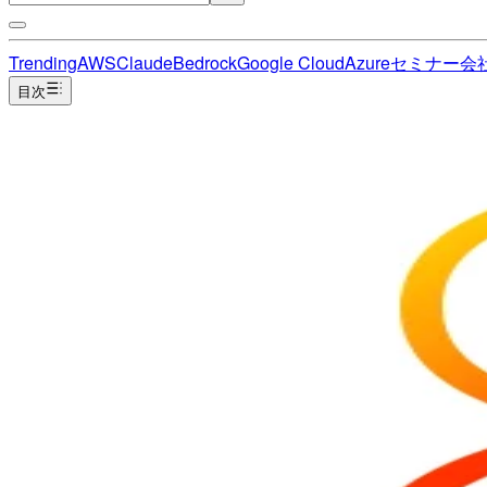
Trending
AWS
Claude
Bedrock
Google Cloud
Azure
セミナー
会
目次