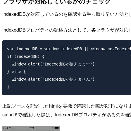
ブラウザが対応しているかのチェック
IndexedDBが対応しているのを確認する手っ取り早い方法と
IndexedDBプロパティの記述方法として、各ブラウザが
var indexedDB = window.indexedDB || window.mozIndexed
if (indexedDB) {

  window.alert("IndexedDBが使えまます");

} else {

  window.alert("IndexedDBが使えません");

上記ソースを記述したhtmlを実機で確認した際が以下になり
safari 8で確認した際は、IndexedDBプロパティがあるの