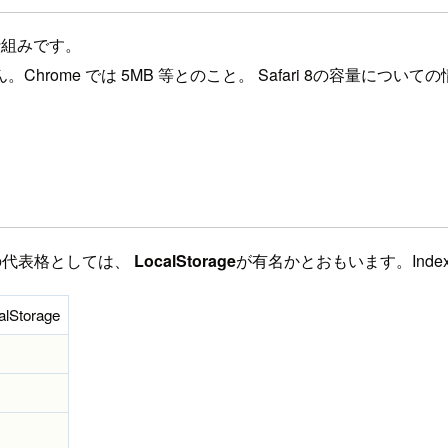
仕組みです。
rome では 5MB 等とのこと。 Safari 8の容量に
の代表格としては、
LocalStorage
が有名かとおもいます。Ind
alStorage