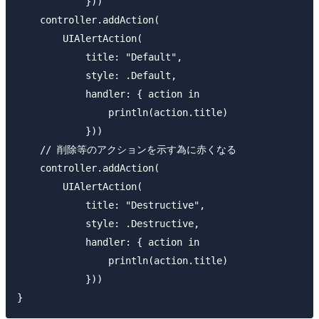
            }))

    controller.addAction(

        UIAlertAction(

            title: "Default",

            style: .Default,

            handler: { action in

                println(action.title)

            }))

    // 削除等のアクションを示す為に赤くなる

    controller.addAction(

        UIAlertAction(

            title: "Destructive",

            style: .Destructive,

            handler: { action in

                println(action.title)

            }))
