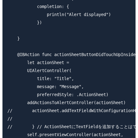
            completion: {

                println("Alert displayed")

            })

    }

    @IBAction func actionSheetButtonDidTouchUpInside(
        let actionSheet =

        UIAlertController(

            title: "Title",

            message: "Message",

            preferredStyle: .ActionSheet)

        addActionsToAlertController(actionSheet)

//        actionSheet.addTextFieldWithConfigurationHa
//            

//        } // ActionSheetにTextFieldを追加
        self.presentViewController(actionSheet,
