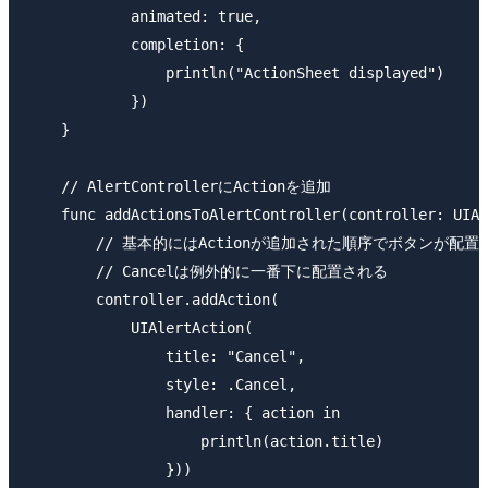
            animated: true,

            completion: {

                println("ActionSheet displayed")

            })

    }

    // AlertControllerにActionを追加

    func addActionsToAlertController(controller: UIAl
        // 基本的にはActionが追加された順序でボタンが配置
        // Cancelは例外的に一番下に配置される

        controller.addAction(

            UIAlertAction(

                title: "Cancel",

                style: .Cancel,

                handler: { action in

                    println(action.title)

                }))
