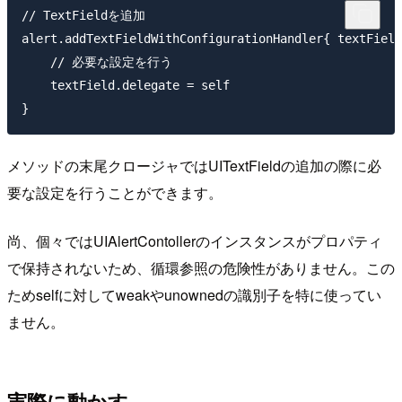
// TextFieldを追加

alert.addTextFieldWithConfigurationHandler{ textField
    // 必要な設定を行う

    textField.delegate = self

メソッドの末尾クロージャではUITextFieldの追加の際に必
要な設定を行うことができます。
尚、個々ではUIAlertContollerのインスタンスがプロパティ
で保持されないため、循環参照の危険性がありません。この
ためselfに対してweakやunownedの識別子を特に使ってい
ません。
実際に動かす