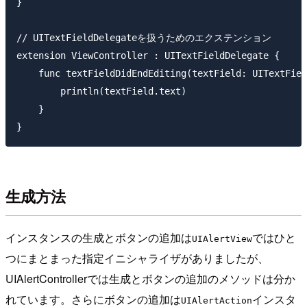
}

// UITextFieldDelegateを扱うためのエクステンション

extension ViewController : UITextFieldDelegate {

    func textFieldDidEndEditing(textField: UITextFiel
        println(textField.text)

    }

生成方法
インスタンスの生成とボタンの追加は
ではひと
UIAlertView
つにまとまった指定イニシャライザがありましたが、
UIAlertControllerでは生成とボタンの追加のメソッドは分か
れています。さらにボタンの追加は
インスタ
UIAlertAction