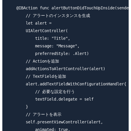
    @IBAction func alertButtonDidTouchUpInside(sender
        // アラートのインスタンスを生成

        let alert =

        UIAlertController(

            title: "Title",

            message: "Message",

            preferredStyle: .Alert)

        // Actionを追加

        addActionsToAlertController(alert)

        // TextFieldを追加

        alert.addTextFieldWithConfigurationHandler{ t
            // 必要な設定を行う

            textField.delegate = self

        }

        // アラートを表示

        self.presentViewController(alert,

            animated: true,
