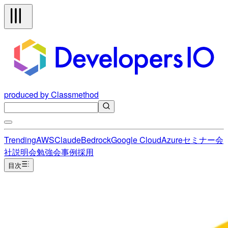
produced by Classmethod
Trending
AWS
Claude
Bedrock
Google Cloud
Azure
セミナー
会
社説明会
勉強会
事例
採用
目次