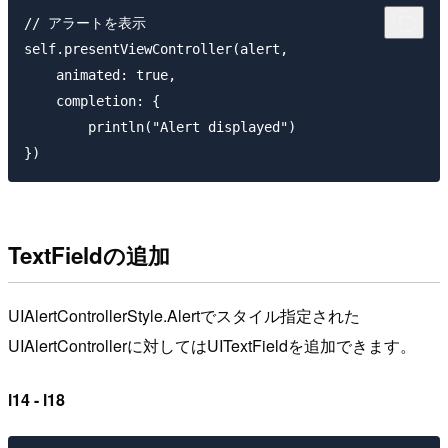
// アラートを表示

self.presentViewController(alert,

    animated: true,

    completion: {

        println("Alert displayed")

TextFieldの追加
UIAlertControllerStyle.Alertでスタイル指定された
UIAlertControllerに対してはUITextFieldを追加できます。
l14 - l18