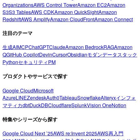
Organizations
AWS Control Tower
Amazon EC2
Amazon
S3
S3 Tables
AWS CDK
Amazon QuickSight
Amazon
Redshift
AWS Amplify
Amazon CloudFront
Amazon Connect
注目のテーマ
生成AI
MCP
ChatGPT
Claude
Amazon Bedrock
RAG
Amazon
Q
GitHub Copilot
Devin
Cursor
Obsidian
モダンデータスタック
Python
セキュリティ
PM
プロダクトやサービスで探す
Google Cloud
Microsoft
Azure
LINE
Zendesk
Auth0
Tableau
Snowflake
Alteryx
インフォ
マティカ
dbt
DuckDB
Cloudflare
Splunk
Vision One
Notion
特集やシリーズから探す
Google Cloud Next ’25
AWS re:Invent 2025
AWS再入門