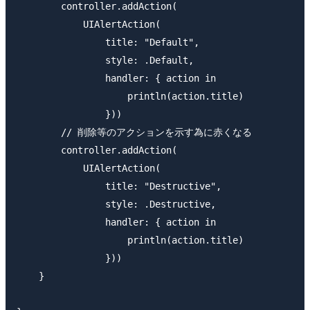
        controller.addAction(

            UIAlertAction(

                title: "Default",

                style: .Default,

                handler: { action in

                    println(action.title)

                }))

        // 削除等のアクションを示す為に赤くなる

        controller.addAction(

            UIAlertAction(

                title: "Destructive",

                style: .Destructive,

                handler: { action in

                    println(action.title)

                }))

    }
