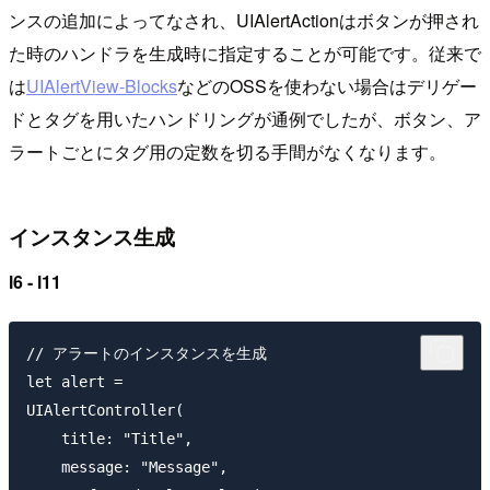
ンスの追加によってなされ、UIAlertActionはボタンが押され
た時のハンドラを生成時に指定することが可能です。従来で
は
UIAlertView-Blocks
などのOSSを使わない場合はデリゲー
ドとタグを用いたハンドリングが通例でしたが、ボタン、ア
ラートごとにタグ用の定数を切る手間がなくなります。
インスタンス生成
l6 - l11
// アラートのインスタンスを生成

let alert =

UIAlertController(

    title: "Title",

    message: "Message",
