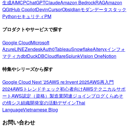
生成AI
MCP
ChatGPT
Claude
Amazon Bedrock
RAG
Amazon
Q
GitHub Copilot
Devin
Cursor
Obsidian
モダンデータスタック
Python
セキュリティ
PM
プロダクトやサービスで探す
Google Cloud
Microsoft
Azure
LINE
Zendesk
Auth0
Tableau
Snowflake
Alteryx
インフォ
マティカ
dbt
DuckDB
Cloudflare
Splunk
Vision One
Notion
特集やシリーズから探す
Google Cloud Next ’25
AWS re:Invent 2025
AWS再入門
2024
AWSトレンドチェック
初心者向け
AWSテクニカルサポ
ート
AWS認定（資格）
製造業関連
ジョインブログ
くらめそ
の情シス
組織開発室の活動
デザイン
Thai
Language
Vietnamese Blog
お問い合わせ