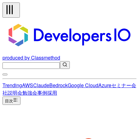
produced by Classmethod
Trending
AWS
Claude
Bedrock
Google Cloud
Azure
セミナー
会
社説明会
勉強会
事例
採用
目次