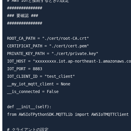
# AWS IOTと接続するときの設定

###############

### 要確認 ###

###############

ROOT_CA_PATH = "./cert/root-CA.crt"

CERTIFICAT_PATH = "./cert/cert.pem"

PRIVATE_KEY_PATH = "./cert/private.key"

IOT_HOST = "xxxxxxxxx.iot.ap-northeast-1.amazonaws.co
IOT_PORT = 8883

IOT_CLIENT_ID = "test_client"

__my_iot_mqtt_client = None

__is_connected = False

def __init__(self):

from AWSIoTPythonSDK.MQTTLib import AWSIoTMQTTClient

# クライアントの設定
