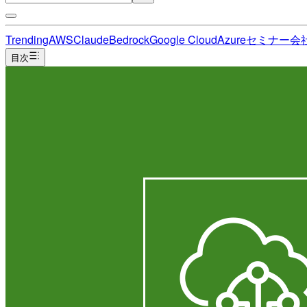
Trending
AWS
Claude
Bedrock
Google Cloud
Azure
セミナー
会
目次