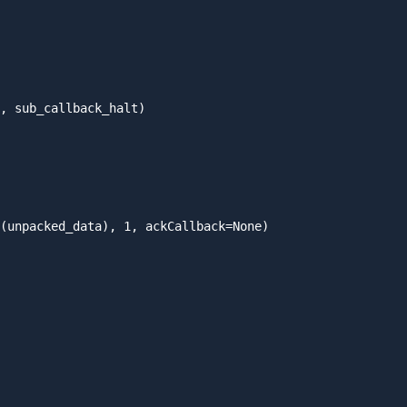
, sub_callback_halt)

(unpacked_data), 1, ackCallback=None)
