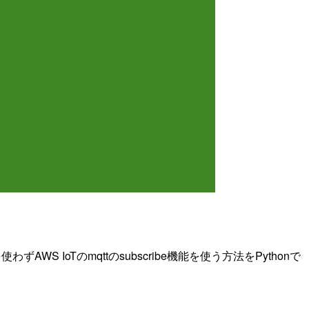
WS IoTのmqttのsubscribe機能を使う方法をPythonで