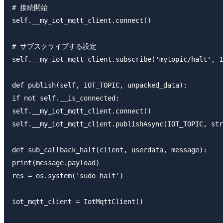
# 接続開始

self.__my_iot_mqtt_client.connect()

# サブスクライブする設定

self.__my_iot_mqtt_client.subscribe('mytopic/halt', 1
def publish(self, IOT_TOPIC, unpacked_data):

if not self.__is_connected:

self.__my_iot_mqtt_client.connect()

self.__my_iot_mqtt_client.publishAsync(IOT_TOPIC, str
def sub_callback_halt(client, userdata, message):

print(message.payload)

res = os.system('sudo halt')

iot_mqtt_client = IotMqttClient()
