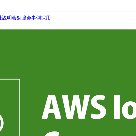
社説明会
勉強会
事例
採用