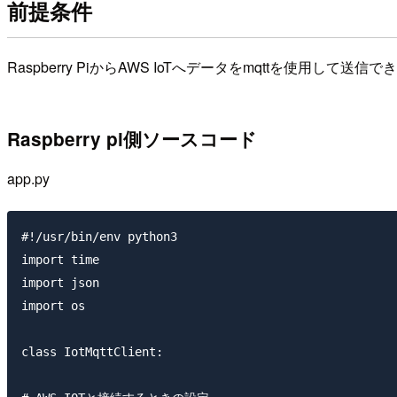
前提条件
Raspberry PiからAWS IoTへデータをmqttを
Raspberry pi側ソースコード
app.py
#!/usr/bin/env python3

import time

import json

import os

class IotMqttClient:
