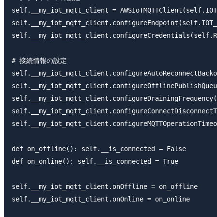
self.__my_iot_mqtt_client = AWSIoTMQTTClient(self.IOT
self.__my_iot_mqtt_client.configureEndpoint(self.IOT_
self.__my_iot_mqtt_client.configureCredentials(self.R
# 接続情報の設定

self.__my_iot_mqtt_client.configureAutoReconnectBacko
self.__my_iot_mqtt_client.configureOfflinePublishQueu
self.__my_iot_mqtt_client.configureDrainingFrequency(
self.__my_iot_mqtt_client.configureConnectDisconnectT
self.__my_iot_mqtt_client.configureMQTTOperationTimeo
def on_offline(): self.__is_connected = False

def on_online(): self.__is_connected = True

self.__my_iot_mqtt_client.onOffline = on_offline

self.__my_iot_mqtt_client.onOnline = on_online
