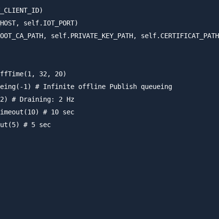
_CLIENT_ID)

HOST, self.IOT_PORT)

OOT_CA_PATH, self.PRIVATE_KEY_PATH, self.CERTIFICAT_PATH
ffTime(1, 32, 20)

eing(-1) # Infinite offline Publish queueing

2) # Draining: 2 Hz

imeout(10) # 10 sec

ut(5) # 5 sec
