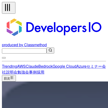
produced by Classmethod
Trending
AWS
Claude
Bedrock
Google Cloud
Azure
セミナー
会
社説明会
勉強会
事例
採用
目次