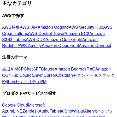
主なカテゴリ
AWSで探す
AWS特集
AWS IAM
Amazon Cognito
AWS Security Hub
AWS
Organizations
AWS Control Tower
Amazon EC2
Amazon
S3
S3 Tables
AWS CDK
Amazon QuickSight
Amazon
Redshift
AWS Amplify
Amazon CloudFront
Amazon Connect
注目のテーマ
生成AI
MCP
ChatGPT
Claude
Amazon Bedrock
RAG
Amazon
Q
GitHub Copilot
Devin
Cursor
Obsidian
モダンデータスタック
Python
セキュリティ
PM
プロダクトやサービスで探す
Google Cloud
Microsoft
Azure
LINE
Zendesk
Auth0
Tableau
Snowflake
Alteryx
インフォ