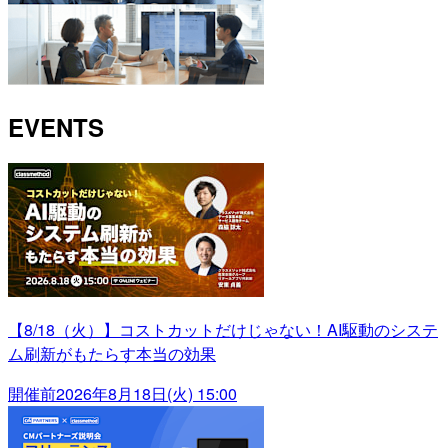
EVENTS
【8/18（火）】コストカットだけじゃない！AI駆動のシステ
ム刷新がもたらす本当の効果
開催前
2026年8月18日(火) 15:00