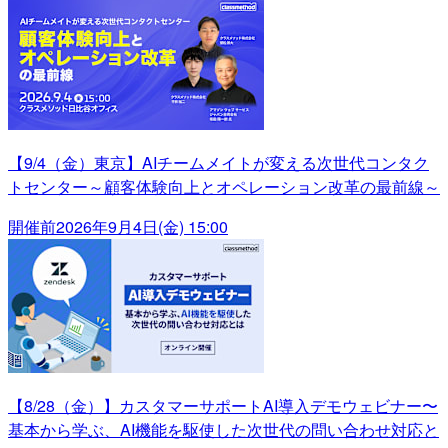
【9/4（金）東京】AIチームメイトが変える次世代コンタク
トセンター～顧客体験向上とオペレーション改革の最前線～
開催前
2026年9月4日(金) 15:00
【8/28（金）】カスタマーサポートAI導入デモウェビナー〜
基本から学ぶ、AI機能を駆使した次世代の問い合わせ対応と