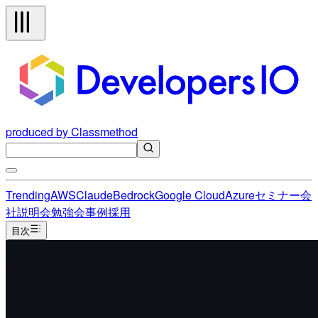
produced by Classmethod
Trending
AWS
Claude
Bedrock
Google Cloud
Azure
セミナー
会
社説明会
勉強会
事例
採用
目次