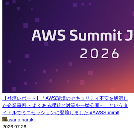
【登壇レポート】「AWS環境のセキュリティ不安を解消し
た企業事例 ～よくある課題と対策を一挙公開～」というタ
イトルでミニセッションに登壇しました #AWSSummit
asano haruki
2026.07.26