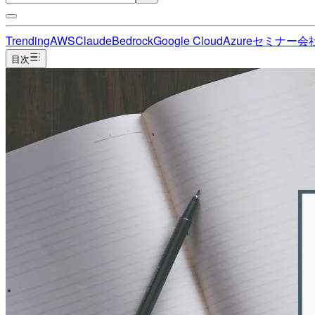
Trending
AWS
Claude
Bedrock
Google Cloud
Azure
セミナー
会
目次