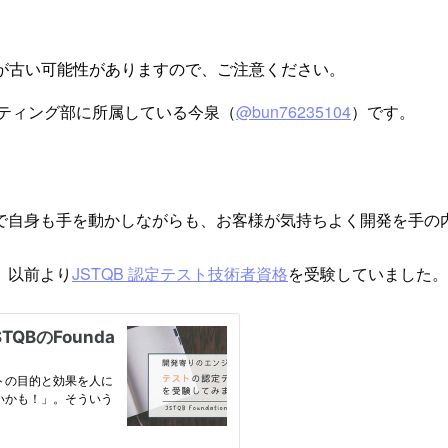
が古い可能性がありますので、ご注意ください。
ルティング部に所属している今泉（
@bun76235104
）です。
で自身も手を動かしながらも、お客様が気持ちよく開発を手の
、以前より
JSTQB 認定テスト技術者資格
を受験していました。