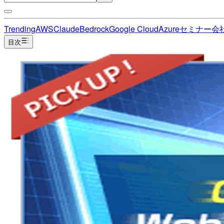
Trending
AWS
Claude
Bedrock
Google Cloud
Azure
セミナー
会
目次