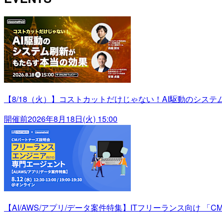
【8/18（火）】コストカットだけじゃない！AI駆動のシス
開催前
2026年8月18日(火) 15:00
【AI/AWS/アプリ/データ案件特集】ITフリーランス向け 「C