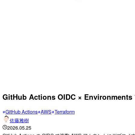
GitHub Actions OIDC × Envir
GitHub Actions
AWS
Terraform
佐藤雅樹
2026.05.25