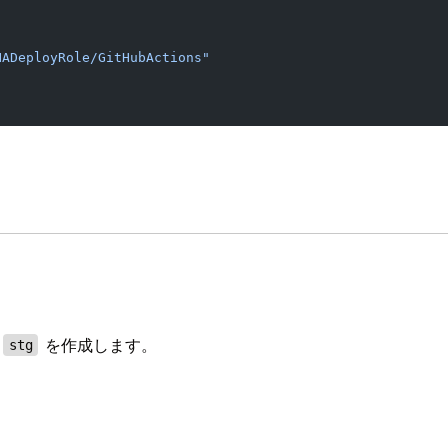
HADeployRole/GitHubActions"
と
を作成します。
stg