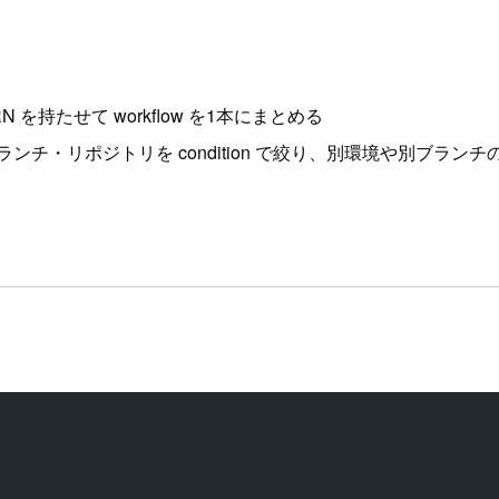
Role ARN を持たせて workflow を1本にまとめる
ment・ブランチ・リポジトリを condition で絞り、別環境や別ブランチの