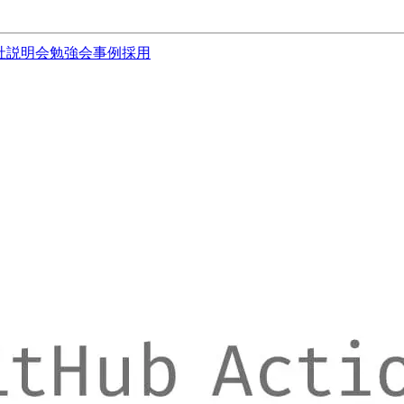
社説明会
勉強会
事例
採用