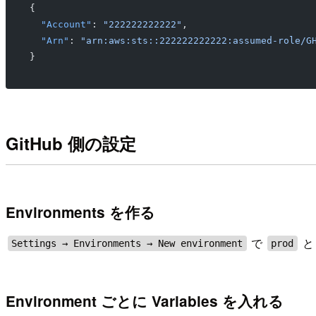
{
  "Account"
: 
"222222222222"
,
  "Arn"
: 
"arn:aws:sts::222222222222:assumed-role/G
}
GitHub 側の設定
Environments を作る
で
Settings → Environments → New environment
prod
Environment ごとに Variables を入れる