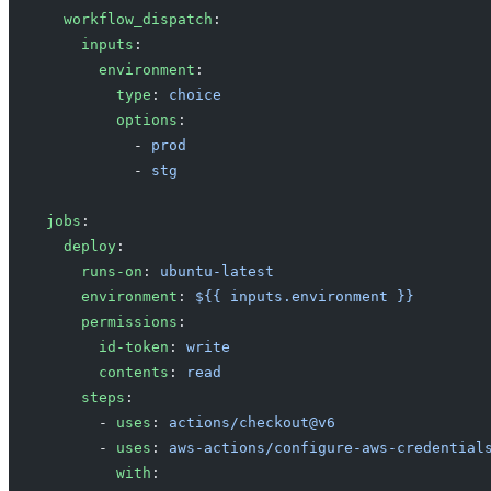
  workflow_dispatch
:
    inputs
:
      environment
:
        type
: 
choice
        options
:
          - 
prod
          - 
stg
jobs
:
  deploy
:
    runs-on
: 
ubuntu-latest
    environment
: 
${{ inputs.environment }}
    permissions
:
      id-token
: 
write
      contents
: 
read
    steps
:
      - 
uses
: 
actions/checkout@v6
      - 
uses
: 
aws-actions/configure-aws-credential
        with
: