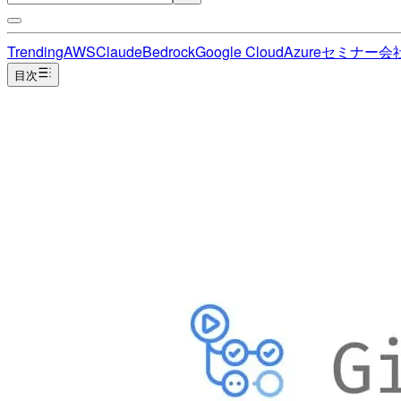
Trending
AWS
Claude
Bedrock
Google Cloud
Azure
セミナー
会
目次