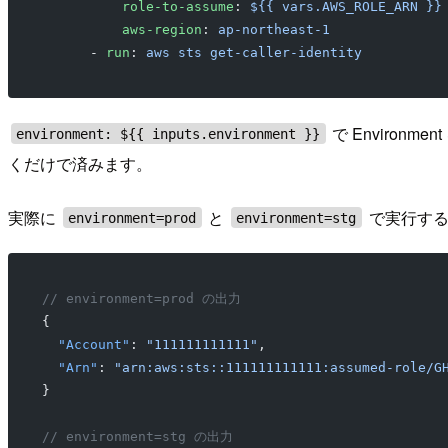
          role-to-assume
: 
${{ vars.AWS_ROLE_ARN }}
          aws-region
: 
ap-northeast-1
      - 
run
: 
aws sts get-caller-identity
で Environm
environment: ${{ inputs.environment }}
くだけで済みます。
実際に
と
で実行する
environment=prod
environment=stg
// environment=prod の出力
{
  "Account"
: 
"111111111111"
,
  "Arn"
: 
"arn:aws:sts::111111111111:assumed-role/G
}
// environment=stg の出力