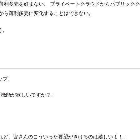
薄利多売を好まない。 プライベートクラウドからパブリック
ンから薄利多売に変化することはできない。
く。
ップ。
んな新機能が欲しいですか？」
」
けれど、皆さんのこういった要望がきけるのは嬉しいよ！」