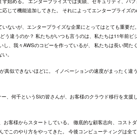
ず始める。 エンタープライズでは実績、セキュリティ、パフ
応じて機能追加してきた。 それによってエンタープライズの
いないが、エンタープライズな企業にとってはとても重要だ。 
とどう違うのか？ 私たちがいつも言うのは、私たちは11年前ビ
いし、我々AWSのコピーを作っているが、 私たちは長い間た
ない。
他が真似できないほどに。 イノベーションの速度がまったく違う。今
ナー、何千というSIの皆さんが、お客様のクラウド移行を支援し
、お客様からスタートしている。 徹底的な顧客志向、コスト
んでこのやり方をやってきた。 今後コンピューティングは全て