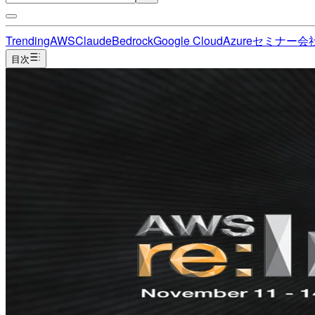
Trending
AWS
Claude
Bedrock
Google Cloud
Azure
セミナー
会
目次