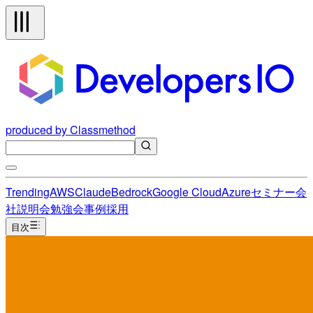
produced by Classmethod
Trending
AWS
Claude
Bedrock
Google Cloud
Azure
セミナー
会
社説明会
勉強会
事例
採用
目次