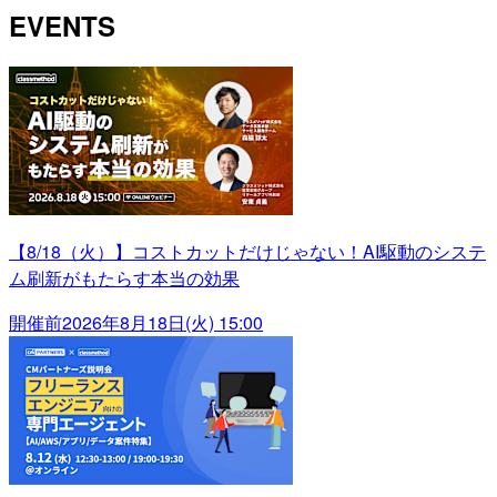
EVENTS
【8/18（火）】コストカットだけじゃない！AI駆動のシステ
ム刷新がもたらす本当の効果
開催前
2026年8月18日(火) 15:00