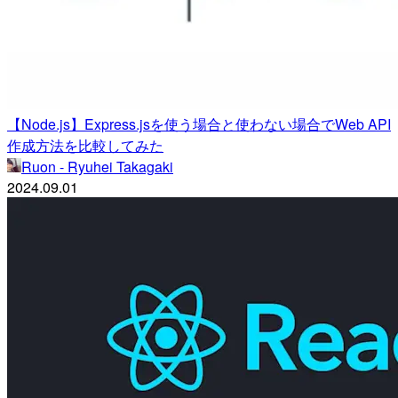
【Node.js】Express.jsを使う場合と使わない場合でWeb API
作成方法を比較してみた
Ruon - Ryuhei Takagaki
2024.09.01