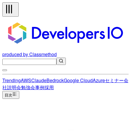
produced by Classmethod
Trending
AWS
Claude
Bedrock
Google Cloud
Azure
セミナー
会
社説明会
勉強会
事例
採用
目次