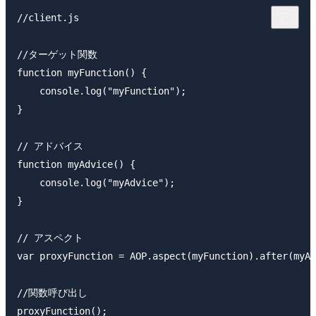
//client.js

//ターゲット関数

function myFunction() {

    console.log("myFunction");

}

// アドバイス

function myAdvice() {

    console.log("myAdvice");

}

// アスペクト

var proxyFunction = AOP.aspect(myFunction).after(myAd
//関数呼び出し
