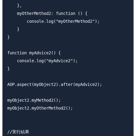
    },

    myOtherMethod2: function () {

        console.log("myOtherMethod2");

    }

}

function myAdvice2() {

    console.log("myAdvice2");

}

AOP.aspect(myObject2).after(myAdvice2);

myObject2.myMethod2();

myObject2.myOtherMethod2();

//実行結果
