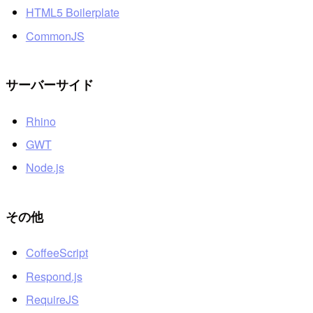
HTML5 Boilerplate
CommonJS
サーバーサイド
Rhino
GWT
Node.js
その他
CoffeeScript
Respond.js
RequireJS