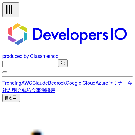
produced by Classmethod
Trending
AWS
Claude
Bedrock
Google Cloud
Azure
セミナー
会
社説明会
勉強会
事例
採用
目次