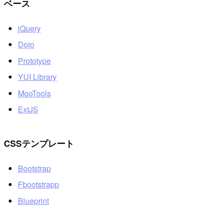
ベース
jQuery
Dojo
Prototype
YUI Library
MooTools
ExtJS
CSSテンプレート
Bootstrap
Fbootstrapp
Blueprint