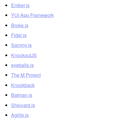
Ember.js
YUI App Framework
Broke.js
Fidel.js
Sammy.js
KnockoutJS
eyeballs.js
The M Project
Knockback
Batman.js
Shipyard.js
Agility.js