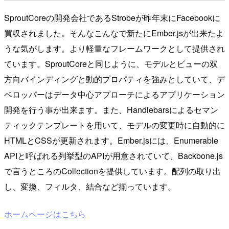
SproutCoreの開発会社であるStrobeが昨年末にFacebookに
買収されました。そんなこんなで新たにEmber.jsが出来たよ
うな気がします。より軽量なフレームワークとして提供され
ています。SproutCoreと同じように、モデルとビューの双
方向バインディングと動的プロパティを強みとしていて、デ
ベロッパーはデータ中心アプローチによるアプリケーション
開発を行う事が出来ます。また、Handlebarsによるセマン
ティックテンプレートを用いて、モデルの変更時に自動的に
HTMLとCSSが更新されます。Ember.jsには、Enumerable
APIと呼ばれる列挙型のAPIが用意されていて、Backbone.js
で言うところのCollectionを提供しています。配列の取り出
し、変換、フィルタ、結合など揃っています。
ホームページはこちら