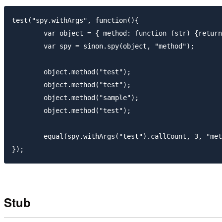
test("spy.withArgs", function(){

	var object = { method: function (str) {return str;} };

	var spy = sinon.spy(object, "method");

	object.method("test");

	object.method("test");

	object.method("sample");

	object.method("test");

	equal(spy.withArgs("test").callCount, 3, "method is called 3 times with argument \"test \"");

Stub