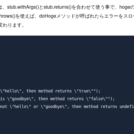
thArgs()とstub.returns()を合わせて使う事で、hoge
b.throws()を使えば、doHogeメソッドが呼ばれたらエラー
プが変わります。