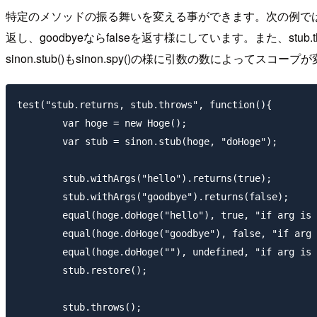
特定のメソッドの振る舞いを変える事ができます。次の例では、stub.wi
返し、goodbyeならfalseを返す様にしています。また、stu
sinon.stub()もsinon.spy()の様に引数の数によってスコー
test("stub.returns, stub.throws", function(){

	var hoge = new Hoge();

	var stub = sinon.stub(hoge, "doHoge");

	stub.withArgs("hello").returns(true);

	stub.withArgs("goodbye").returns(false);

	equal(hoge.doHoge("hello"), true, "if arg is \"hello\", then method returns \"true\"");

	equal(hoge.doHoge("goodbye"), false, "if arg is \"goodbye\", then method returns \"false\"");

	equal(hoge.doHoge(""), undefined, "if arg is not \"hello\" or \"goodbye\", then method returns undefined");

	stub.restore();

	stub.throws();
