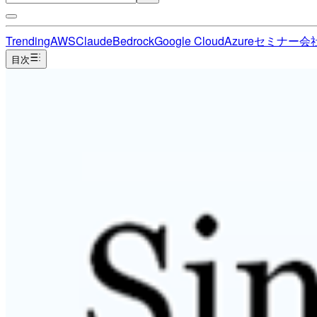
Trending
AWS
Claude
Bedrock
Google Cloud
Azure
セミナー
会
目次