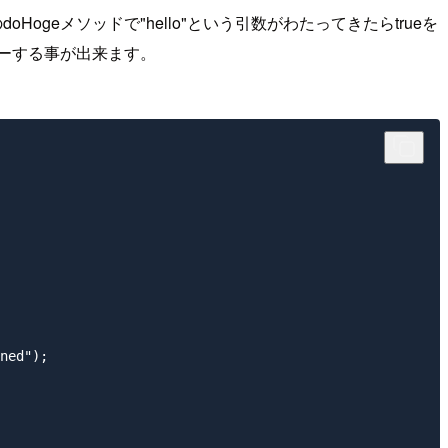
のdoHogeメソッドで"hello"という引数がわたってきたらtrueを
をスローする事が出来ます。