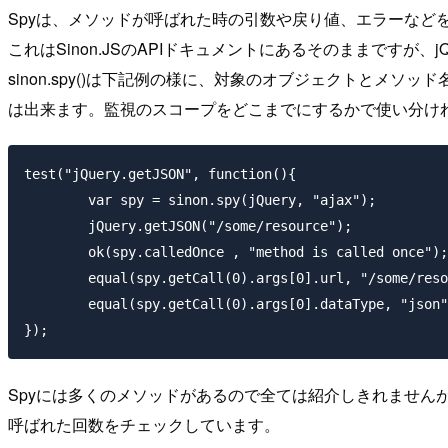
Spyは、メソッドが呼ばれた時の引数や戻り値、エラーなど
これはSinon.JSのAPIドキュメントにあるそのままですが
sinon.spy()は下記例の様に、対象のオブジェクトとメソッド名
は出来ます。監視のスコープをどこまでにするかで使い分け
test("jQuery.getJSON", function(){

	var spy = sinon.spy(jQuery, "ajax");

	jQuery.getJSON("/some/resource");

	ok(spy.calledOnce , "method is called once");

	equal(spy.getCall(0).args[0].url, "/some/resource", "url parameter");

	equal(spy.getCall(0).args[0].dataType, "json", "dataType parameter");

Spyには多くのメソッドがあるので全ては紹介しきれませんが、
呼ばれた回数をチェックしています。