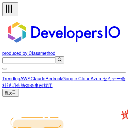
produced by Classmethod
Trending
AWS
Claude
Bedrock
Google Cloud
Azure
セミナー
会
社説明会
勉強会
事例
採用
目次