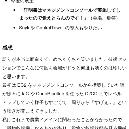
今後の展望
「証明書はマネジメントコンソールで実施してし
まったので覚えとらんのです！」
（会場、爆笑）
Snyk や ControlTower の導入もやりたい
感想
語りが本当に面白くて、めちゃくちゃ笑いました。技術セッ
ションでこんなに何度も会場がドッと何度も湧くのは珍しい
と思います。
最初は EC2 をマネジメントコンソールから構築していた話
が徐々に IaC や CodePipeline を使った CI/CD までレベル
アップしていく様子もすごくて、周りから「すげぇ…」とい
う呟きが聞こえてきました。
私はこれまで農業ドメインに関わったことがなかったので
「穀物乾燥機」なるものがあり、穀物の乾燥状態を見る機械