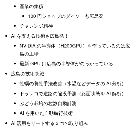
産業の集積
100 円ショップのダイソーも広島発
チャレンジ精神
AI を支える技術も広島発！
NVIDIA の半導体（H200GPU）を作っているのは広
島の工場
最新 GPU は広島の半導体がのっかっている
広島の技術挑戦
牡蠣の養牡手法改善（水温などデータの AI 分析）
ドラレコで道路の陥没予測（路面状態を AI 解析）
ぶどう栽培の粒数自動計測
AI を用いた自動航行技術
AI 活用をリードする 3 つの取り組み