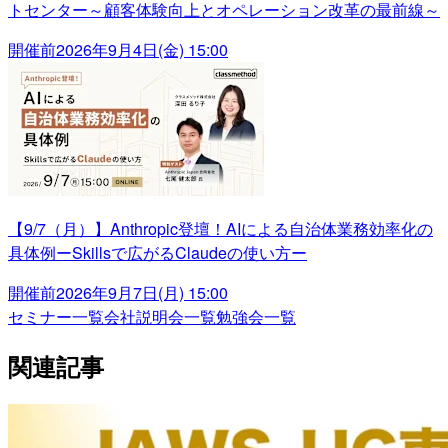
トセンター～顧客体験向上とオペレーション改革の最前線～
開催前
2026年9月4日(金) 15:00
【9/7（月）】Anthropic登壇！AIによる自治体業務効率化の
具体例ーSkillsで広がるClaudeの使い方ー
開催前
2026年9月7日(月) 15:00
セミナー一覧
会社説明会一覧
勉強会一覧
関連記事