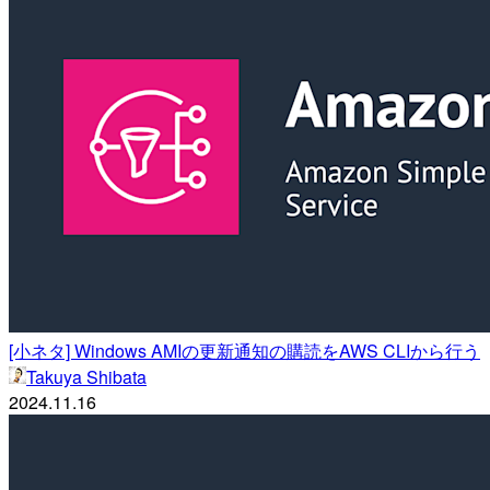
[小ネタ] Windows AMIの更新通知の購読をAWS CLIから行う
Takuya Shibata
2024.11.16