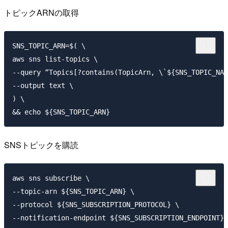
トピックARNの取得
SNS_TOPIC_ARN=$( \

aws sns list-topics \

--query “Topics[?contains(TopicArn, \`${SNS_TOPIC_NAM
--output text \

) \

SNSトピックを購読
aws sns subscribe \

--topic-arn ${SNS_TOPIC_ARN} \

--protocol ${SNS_SUBSCRIPTION_PROTOCOL} \
