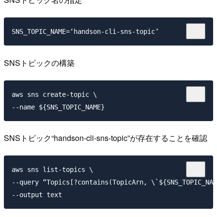
SNSトピックの構築
aws sns create-topic \

SNSトピック“handson-cli-sns-topic”が存在することを確認
aws sns list-topics \

--query “Topics[?contains(TopicArn, \`${SNS_TOPIC_NAM