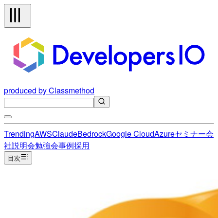
produced by Classmethod
Trending
AWS
Claude
Bedrock
Google Cloud
Azure
セミナー
会
社説明会
勉強会
事例
採用
目次