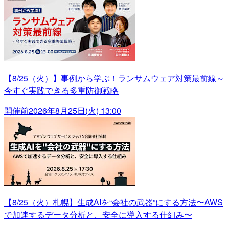
【8/25（火）】事例から学ぶ！ランサムウェア対策最前線～
今すぐ実践できる多重防御戦略
開催前
2026年8月25日(火) 13:00
【8/25（火）札幌】生成AIを“会社の武器”にする方法〜AWS
で加速するデータ分析と、安全に導入する仕組み〜