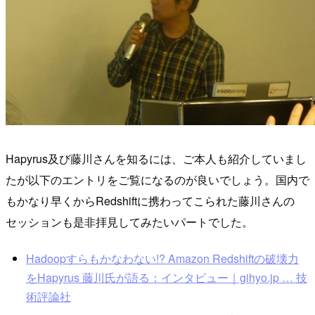
Hapyrus及び藤川さんを知るには、ご本人も紹介していまし
たが以下のエントリをご覧になるのが良いでしょう。国内で
もかなり早くからRedshiftに携わってこられた藤川さんの
セッションも是非拝見してみたいパートでした。
Hadoopすらもかなわない!? Amazon Redshiftの破壊力
をHapyrus 藤川氏が語る：インタビュー｜gihyo.jp … 技
術評論社