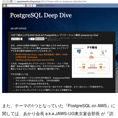
また、テーマの1つとなっていた『PostgreSQL on AWS』に
関しては、あかり会長 a.k.a.JAWS-UG東京宴会部長 が『読