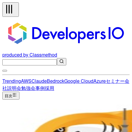
produced by Classmethod
Trending
AWS
Claude
Bedrock
Google Cloud
Azure
セミナー
会
社説明会
勉強会
事例
採用
目次