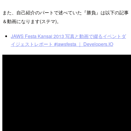
また、自己紹介のパートで述べていた『勝負』は以下の記事
＆動画になります(ステマ)。
JAWS Festa Kansai 2013 写真と動画で綴るイベントダ
イジェストレポート #jawsfesta ｜ Developers.IO