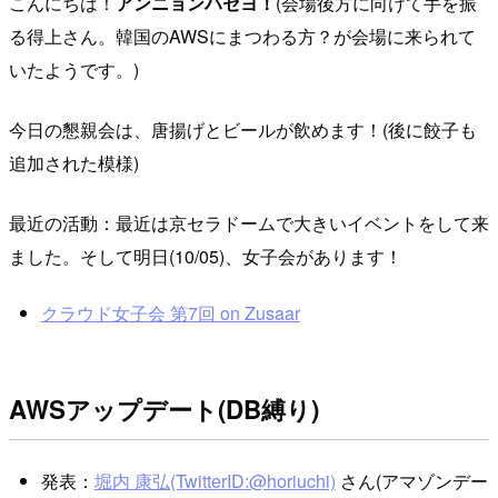
こんにちは！
アンニョンハセヨ！
(会場後方に向けて手を振
る得上さん。韓国のAWSにまつわる方？が会場に来られて
いたようです。)
今日の懇親会は、唐揚げとビールが飲めます！(後に餃子も
追加された模様)
最近の活動：最近は京セラドームで大きいイベントをして来
ました。そして明日(10/05)、女子会があります！
クラウド女子会 第7回 on Zusaar
AWSアップデート(DB縛り)
発表：
堀内 康弘(TwitterID:@horiuchi)
さん(アマゾンデー