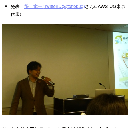
発表：
得上竜一(TwitterID:@tottokug)
さん(JAWS-UG東京
代表)