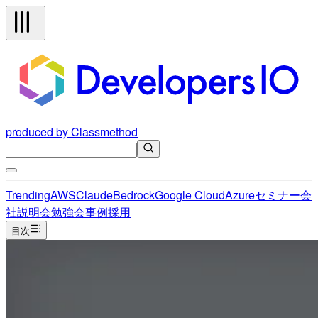
produced by Classmethod
Trending
AWS
Claude
Bedrock
Google Cloud
Azure
セミナー
会
社説明会
勉強会
事例
採用
目次