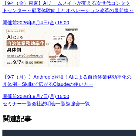
【9/4（金）東京】AIチームメイトが変える次世代コンタク
トセンター～顧客体験向上とオペレーション改革の最前線～
開催前
2026年9月4日(金) 15:00
【9/7（月）】Anthropic登壇！AIによる自治体業務効率化の
具体例ーSkillsで広がるClaudeの使い方ー
開催前
2026年9月7日(月) 15:00
セミナー一覧
会社説明会一覧
勉強会一覧
関連記事