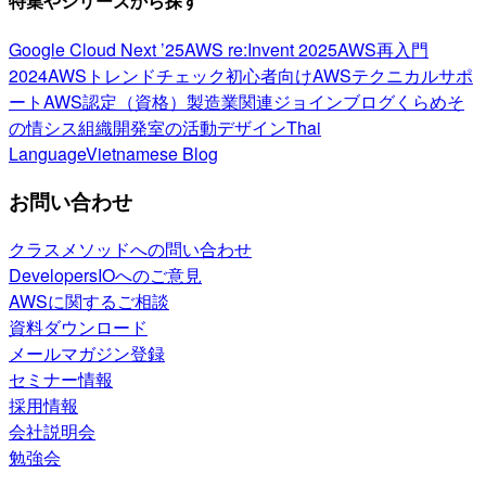
特集やシリーズから探す
Google Cloud Next ’25
AWS re:Invent 2025
AWS再入門
2024
AWSトレンドチェック
初心者向け
AWSテクニカルサポ
ート
AWS認定（資格）
製造業関連
ジョインブログ
くらめそ
の情シス
組織開発室の活動
デザイン
Thai
Language
Vietnamese Blog
お問い合わせ
クラスメソッドへの問い合わせ
DevelopersIOへのご意見
AWSに関するご相談
資料ダウンロード
メールマガジン登録
セミナー情報
採用情報
会社説明会
勉強会