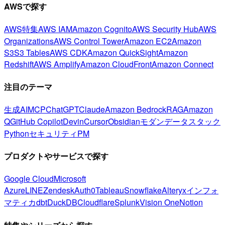
AWSで探す
AWS特集
AWS IAM
Amazon Cognito
AWS Security Hub
AWS
Organizations
AWS Control Tower
Amazon EC2
Amazon
S3
S3 Tables
AWS CDK
Amazon QuickSight
Amazon
Redshift
AWS Amplify
Amazon CloudFront
Amazon Connect
注目のテーマ
生成AI
MCP
ChatGPT
Claude
Amazon Bedrock
RAG
Amazon
Q
GitHub Copilot
Devin
Cursor
Obsidian
モダンデータスタック
Python
セキュリティ
PM
プロダクトやサービスで探す
Google Cloud
Microsoft
Azure
LINE
Zendesk
Auth0
Tableau
Snowflake
Alteryx
インフォ
マティカ
dbt
DuckDB
Cloudflare
Splunk
Vision One
Notion