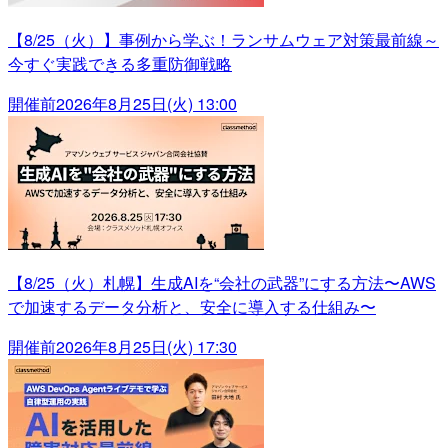
【8/25（火）】事例から学ぶ！ランサムウェア対策最前線～
今すぐ実践できる多重防御戦略
開催前
2026年8月25日(火) 13:00
【8/25（火）札幌】生成AIを“会社の武器”にする方法〜AWS
で加速するデータ分析と、安全に導入する仕組み〜
開催前
2026年8月25日(火) 17:30