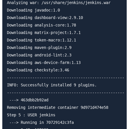
Analyzing war: /usr/share/jenkins/jenkins.war

Downloading javadoc:1.0

Downloading dashboard-view:2.9.10

Downloading analysis-core:1.78

Downloading matrix-project:1.7.1

Downloading token-macro:1.12.1

Downloading maven-plugin:2.9

Downloading android-lint:2.3

Downloading aws-device-farm:1.13

Downloading checkstyle:3.46

---------------------------------------------------

INFO: Successfully installed 9 plugins.

---------------------------------------------------

 ---> 463dbb2b92ad

Removing intermediate container 9d971d474e58

Step 5 : USER jenkins

 ---> Running in 70729142c3fa
