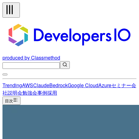
produced by Classmethod
Trending
AWS
Claude
Bedrock
Google Cloud
Azure
セミナー
会
社説明会
勉強会
事例
採用
目次