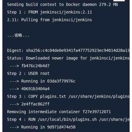
Sending build context to Docker daemon 279.2 MB

Step 1 : FROM jenkinsci/jenkins:2.11

2.11: Pulling from jenkinsci/jenkins

...省略...

Digest: sha256:c4c04de0e9341fa477752923ec94014d28a132
Status: Downloaded newer image for jenkinsci/jenkins:
 ---> fb476c24b4d7

Step 2 : USER root

 ---> Running in 03da3f79976c

 ---> 40691b3404a4

Step 3 : COPY plugins.txt /usr/share/jenkins/plugins.
 ---> 2e4ffac862ff

Removing intermediate container f27e39712071

Step 4 : RUN /usr/local/bin/plugins.sh /usr/share/jen
 ---> Running in 9d971d474e58
