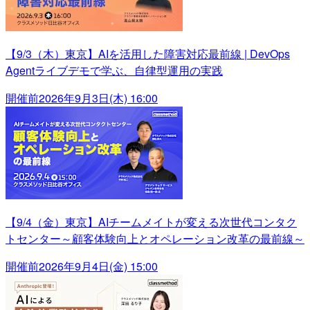
【9/3（木）東京】AIを活用した障害対応最前線 | DevOps
Agentライブデモで学ぶ、自律型運用の実践
開催前
2026年9月3日(木) 16:00
【9/4（金）東京】AIチームメイトが変える次世代コンタク
トセンター～顧客体験向上とオペレーション改革の最前線～
開催前
2026年9月4日(金) 15:00