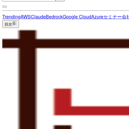
Trending
AWS
Claude
Bedrock
Google Cloud
Azure
セミナー
会
目次