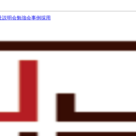
社説明会
勉強会
事例
採用