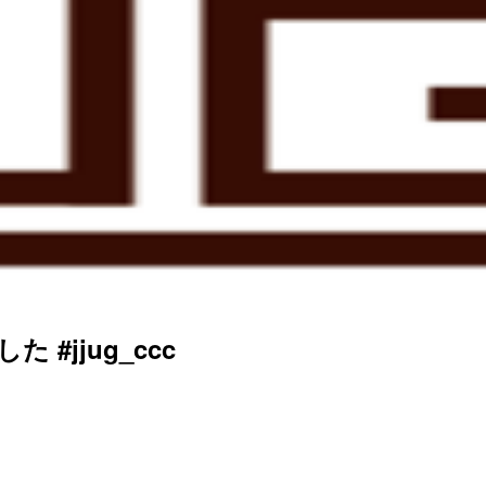
た #jjug_ccc