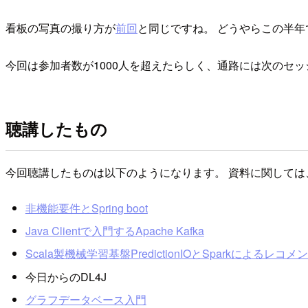
看板の写真の撮り方が
前回
と同じですね。 どうやらこの半
今回は参加者数が1000人を超えたらしく、通路には次のセ
聴講したもの
今回聴講したものは以下のようになります。 資料に関して
非機能要件とSpring boot
Java Clientで入門するApache Kafka
Scala製機械学習基盤PredictionIOとSparkによるレコ
今日からのDL4J
グラフデータベース入門