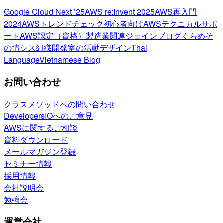
Google Cloud Next ’25
AWS re:Invent 2025
AWS再入門
2024
AWSトレンドチェック
初心者向け
AWSテクニカルサポ
ート
AWS認定（資格）
製造業関連
ジョインブログ
くらめそ
の情シス
組織開発室の活動
デザイン
Thai
Language
Vietnamese Blog
お問い合わせ
クラスメソッドへの問い合わせ
DevelopersIOへのご意見
AWSに関するご相談
資料ダウンロード
メールマガジン登録
セミナー情報
採用情報
会社説明会
勉強会
運営会社