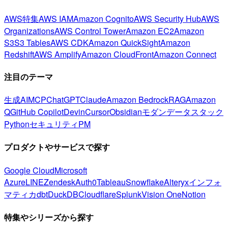
AWS特集
AWS IAM
Amazon Cognito
AWS Security Hub
AWS
Organizations
AWS Control Tower
Amazon EC2
Amazon
S3
S3 Tables
AWS CDK
Amazon QuickSight
Amazon
Redshift
AWS Amplify
Amazon CloudFront
Amazon Connect
注目のテーマ
生成AI
MCP
ChatGPT
Claude
Amazon Bedrock
RAG
Amazon
Q
GitHub Copilot
Devin
Cursor
Obsidian
モダンデータスタック
Python
セキュリティ
PM
プロダクトやサービスで探す
Google Cloud
Microsoft
Azure
LINE
Zendesk
Auth0
Tableau
Snowflake
Alteryx
インフォ
マティカ
dbt
DuckDB
Cloudflare
Splunk
Vision One
Notion
特集やシリーズから探す