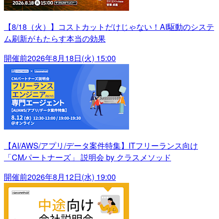
【8/18（火）】コストカットだけじゃない！AI駆動のシステ
ム刷新がもたらす本当の効果
開催前
2026年8月18日(火) 15:00
【AI/AWS/アプリ/データ案件特集】ITフリーランス向け
「CMパートナーズ」 説明会 by クラスメソッド
開催前
2026年8月12日(水) 19:00