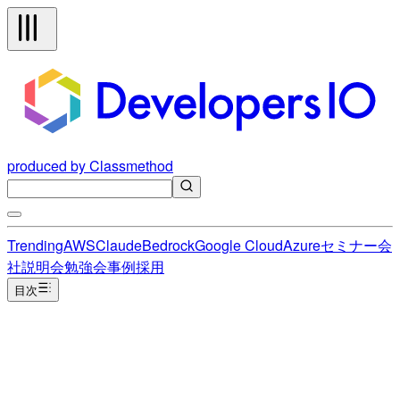
produced by Classmethod
Trending
AWS
Claude
Bedrock
Google Cloud
Azure
セミナー
会
社説明会
勉強会
事例
採用
目次