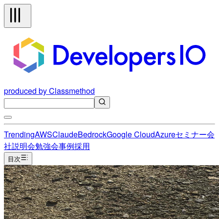
produced by Classmethod
Trending
AWS
Claude
Bedrock
Google Cloud
Azure
セミナー
会
社説明会
勉強会
事例
採用
目次