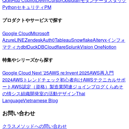
Q
GitHub Copilot
Devin
Cursor
Obsidian
モダンデータスタック
Python
セキュリティ
PM
プロダクトやサービスで探す
Google Cloud
Microsoft
Azure
LINE
Zendesk
Auth0
Tableau
Snowflake
Alteryx
インフォ
マティカ
dbt
DuckDB
Cloudflare
Splunk
Vision One
Notion
特集やシリーズから探す
Google Cloud Next ’25
AWS re:Invent 2025
AWS再入門
2024
AWSトレンドチェック
初心者向け
AWSテクニカルサポ
ート
AWS認定（資格）
製造業関連
ジョインブログ
くらめそ
の情シス
組織開発室の活動
デザイン
Thai
Language
Vietnamese Blog
お問い合わせ
クラスメソッドへの問い合わせ