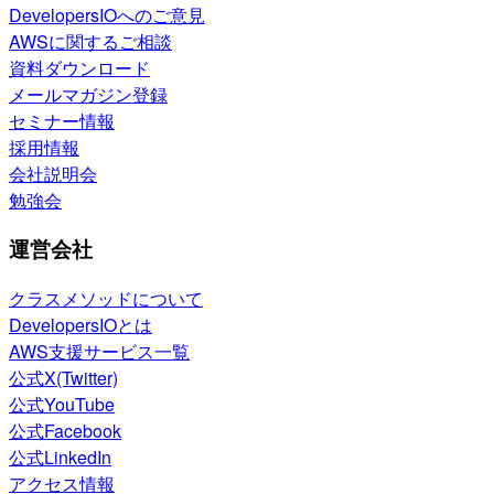
DevelopersIOへのご意見
AWSに関するご相談
資料ダウンロード
メールマガジン登録
セミナー情報
採用情報
会社説明会
勉強会
運営会社
クラスメソッドについて
DevelopersIOとは
AWS支援サービス一覧
公式X(Twitter)
公式YouTube
公式Facebook
公式LinkedIn
アクセス情報