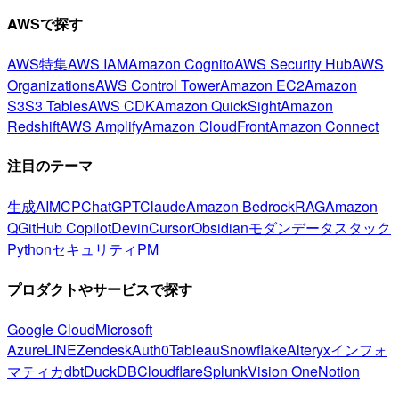
AWSで探す
AWS特集
AWS IAM
Amazon Cognito
AWS Security Hub
AWS
Organizations
AWS Control Tower
Amazon EC2
Amazon
S3
S3 Tables
AWS CDK
Amazon QuickSight
Amazon
Redshift
AWS Amplify
Amazon CloudFront
Amazon Connect
注目のテーマ
生成AI
MCP
ChatGPT
Claude
Amazon Bedrock
RAG
Amazon
Q
GitHub Copilot
Devin
Cursor
Obsidian
モダンデータスタック
Python
セキュリティ
PM
プロダクトやサービスで探す
Google Cloud
Microsoft
Azure
LINE
Zendesk
Auth0
Tableau
Snowflake
Alteryx
インフォ
マティカ
dbt
DuckDB
Cloudflare
Splunk
Vision One
Notion