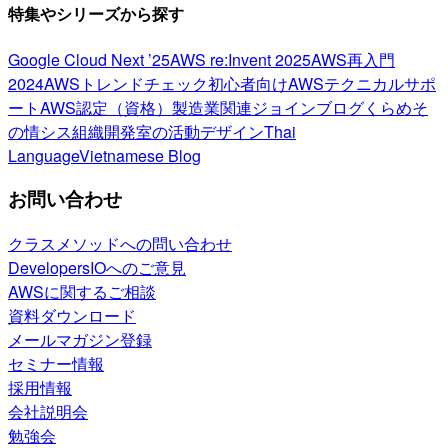
特集やシリーズから探す
Google Cloud Next ’25
AWS re:Invent 2025
AWS再入門
2024
AWSトレンドチェック
初心者向け
AWSテクニカルサポ
ート
AWS認定（資格）
製造業関連
ジョインブログ
くらめそ
の情シス
組織開発室の活動
デザイン
Thai
Language
Vietnamese Blog
お問い合わせ
クラスメソッドへの問い合わせ
DevelopersIOへのご意見
AWSに関するご相談
資料ダウンロード
メールマガジン登録
セミナー情報
採用情報
会社説明会
勉強会