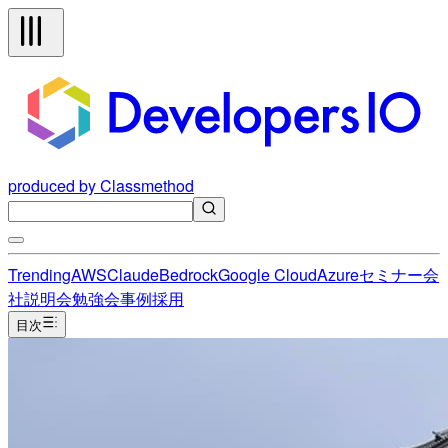
produced by Classmethod
Trending
AWS
Claude
Bedrock
Google Cloud
Azure
セミナー
会
社説明会
勉強会
事例
採用
目次