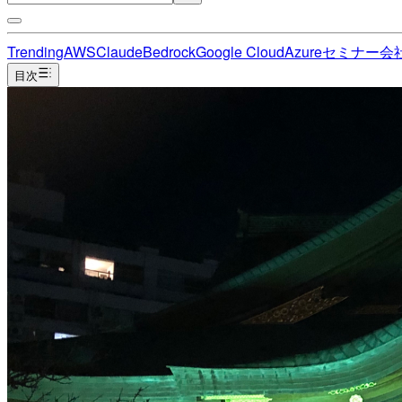
Trending
AWS
Claude
Bedrock
Google Cloud
Azure
セミナー
会
目次