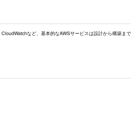
bda、VPC、CloudWatchなど、基本的なAWSサービスは設計