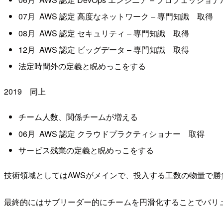
07
月
AWS
認定 高度なネットワーク
–
専門知識 取得
08
月
AWS
認定 セキュリティ
–
専門知識 取得
12
月
AWS
認定 ビッグデータ
–
専門知識 取得
法定時間外の定義と睨めっこをする
2019 同上
チーム人数、関係チームが増える
06
月
AWS
認定 クラウドプラクティショナー 取得
サービス残業の定義と睨めっこをする
技術領域としてはAWSがメインで、投入する工数の物量で勝
最終的にはサブリーダー的にチームを円滑化することでバリ