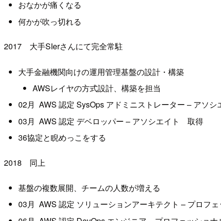
おなかが痛くなる
何かが吹っ切れる
2017 大手SIerさんにて完全常駐
大手金融機関向けの運用管理基盤の設計・構築
AWSレイヤの方式設計、構築を担当
02
月
AWS
認定
SysOps
アドミニストレーター
–
アソシ
03月 AWS 認定 デベロッパー – アソシエイト 取得
36協定と睨めっこをする
2018 同上
基盤の複数展開、チームの人数が増える
03
月
AWS
認定 ソリューションアーキテクト
–
プロフェ
06
月
AWS
認定
DevOps
エンジニア
–
プロフェッショナ