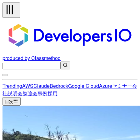
produced by Classmethod
Trending
AWS
Claude
Bedrock
Google Cloud
Azure
セミナー
会
社説明会
勉強会
事例
採用
目次