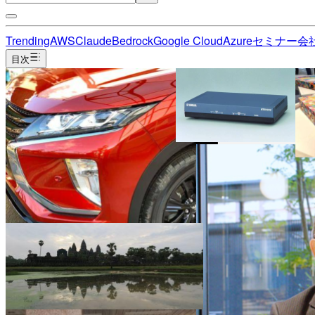
Trending
AWS
Claude
Bedrock
Google Cloud
Azure
セミナー
会
目次