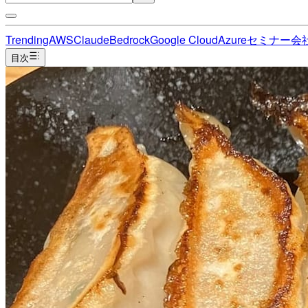
Trending
AWS
Claude
Bedrock
Google Cloud
Azure
セミナー
会
目次