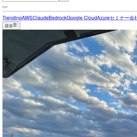
Trending
AWS
Claude
Bedrock
Google Cloud
Azure
セミナー
会
目次