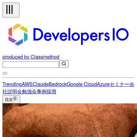
produced by Classmethod
Trending
AWS
Claude
Bedrock
Google Cloud
Azure
セミナー
会
社説明会
勉強会
事例
採用
目次