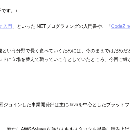
子です。)
# 入門
」といった.NETプログラミングの入門書や、「
CodeZin
発という分野で長く食べていくためには、今のままではだめだと
ルドに立場を替えて戦っていこうとしていたところ、今回ご縁
回ジョインした事業開発部は主にJavaを中心としたプラットフ
、新たにAWSやJava方面のスキルスタックを早急に積み上