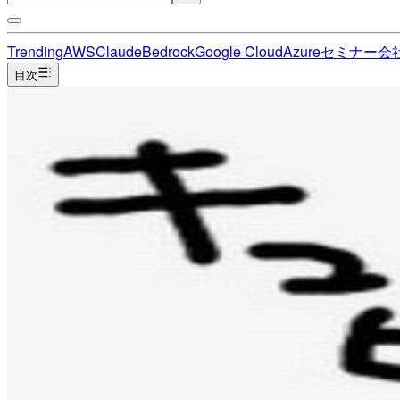
Trending
AWS
Claude
Bedrock
Google Cloud
Azure
セミナー
会
目次