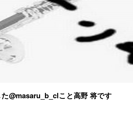
asaru_b_clこと高野 将です