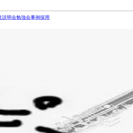
社説明会
勉強会
事例
採用