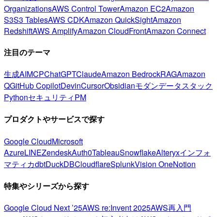
Organizations
AWS Control Tower
Amazon EC2
Amazon
S3
S3 Tables
AWS CDK
Amazon QuickSight
Amazon
Redshift
AWS Amplify
Amazon CloudFront
Amazon Connect
注目のテーマ
生成AI
MCP
ChatGPT
Claude
Amazon Bedrock
RAG
Amazon
Q
GitHub Copilot
Devin
Cursor
Obsidian
モダンデータスタック
Python
セキュリティ
PM
プロダクトやサービスで探す
Google Cloud
Microsoft
Azure
LINE
Zendesk
Auth0
Tableau
Snowflake
Alteryx
インフォ
マティカ
dbt
DuckDB
Cloudflare
Splunk
Vision One
Notion
特集やシリーズから探す
Google Cloud Next ’25
AWS re:Invent 2025
AWS再入門