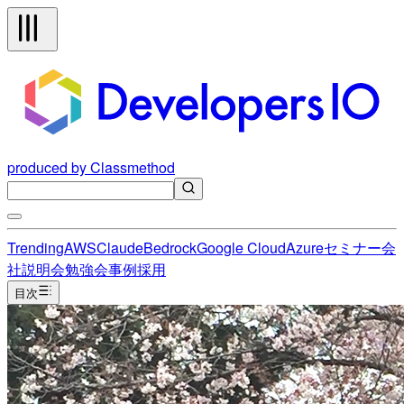
produced by Classmethod
Trending
AWS
Claude
Bedrock
Google Cloud
Azure
セミナー
会
社説明会
勉強会
事例
採用
目次