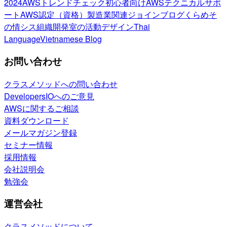
2024
AWSトレンドチェック
初心者向け
AWSテクニカルサポ
ート
AWS認定（資格）
製造業関連
ジョインブログ
くらめそ
の情シス
組織開発室の活動
デザイン
Thai
Language
Vietnamese Blog
お問い合わせ
クラスメソッドへの問い合わせ
DevelopersIOへのご意見
AWSに関するご相談
資料ダウンロード
メールマガジン登録
セミナー情報
採用情報
会社説明会
勉強会
運営会社
クラスメソッドについて