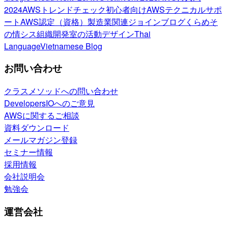
2024
AWSトレンドチェック
初心者向け
AWSテクニカルサポ
ート
AWS認定（資格）
製造業関連
ジョインブログ
くらめそ
の情シス
組織開発室の活動
デザイン
Thai
Language
Vietnamese Blog
お問い合わせ
クラスメソッドへの問い合わせ
DevelopersIOへのご意見
AWSに関するご相談
資料ダウンロード
メールマガジン登録
セミナー情報
採用情報
会社説明会
勉強会
運営会社