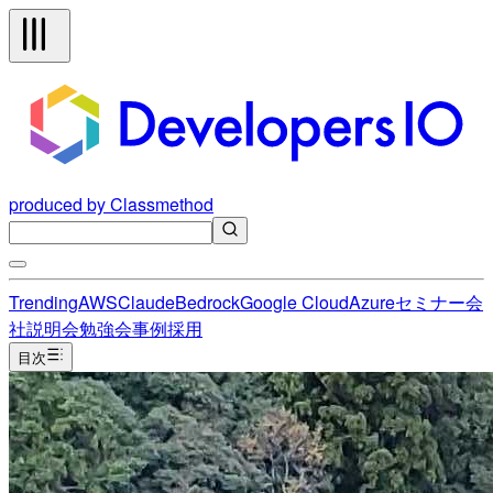
produced by Classmethod
Trending
AWS
Claude
Bedrock
Google Cloud
Azure
セミナー
会
社説明会
勉強会
事例
採用
目次