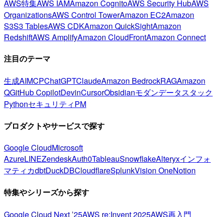
AWS特集
AWS IAM
Amazon Cognito
AWS Security Hub
AWS
Organizations
AWS Control Tower
Amazon EC2
Amazon
S3
S3 Tables
AWS CDK
Amazon QuickSight
Amazon
Redshift
AWS Amplify
Amazon CloudFront
Amazon Connect
注目のテーマ
生成AI
MCP
ChatGPT
Claude
Amazon Bedrock
RAG
Amazon
Q
GitHub Copilot
Devin
Cursor
Obsidian
モダンデータスタック
Python
セキュリティ
PM
プロダクトやサービスで探す
Google Cloud
Microsoft
Azure
LINE
Zendesk
Auth0
Tableau
Snowflake
Alteryx
インフォ
マティカ
dbt
DuckDB
Cloudflare
Splunk
Vision One
Notion
特集やシリーズから探す
Google Cloud Next ’25
AWS re:Invent 2025
AWS再入門