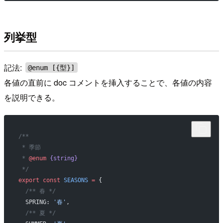
列挙型
記法:
@enum [{型}]
各値の直前に doc コメントを挿入することで、各値の内容
を説明できる。
/**
 * 季節
 * 
@enum
 {string}
 */
export
 const
 SEASONS
 =
 {
  /** 春 */
  SPRING: 
'春'
,
  /** 夏 */