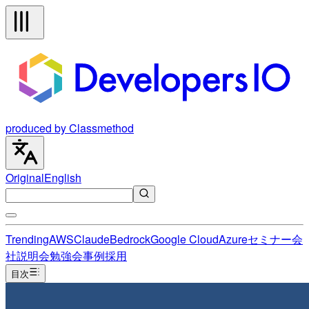
produced by Classmethod
Original
English
Trending
AWS
Claude
Bedrock
Google Cloud
Azure
セミナー
会
社説明会
勉強会
事例
採用
目次