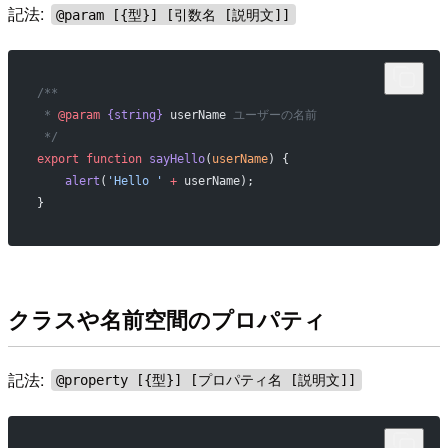
記法:
@param [{型}] [引数名 [説明文]]
/**
 * 
@param
 {string}
 userName
 ユーザーの名前
 */
export
 function
 sayHello
(
userName
) {
    alert
(
'Hello '
 +
 userName);
}
クラスや名前空間のプロパティ
記法:
@property [{型}] [プロパティ名 [説明文]]