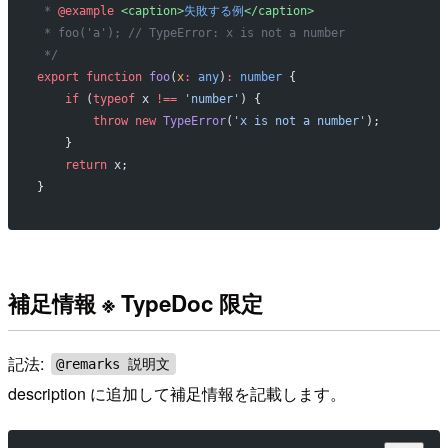
 * 
@example
 <caption>
失敗する例
</caption>
 * foo('a'); // TypeError: x is not a number
 */
export
 function
 foo
(
x
:
 any
)
:
 number
 {
    if
 (
typeof
 x 
!==
 'number'
) {
        throw
 new
 TypeError
(
'x is not a number'
);
    }
    return
 x;
}
補足情報 ※ TypeDoc 限定
記法:
@remarks 説明文
description に追加して補足情報を記載します。