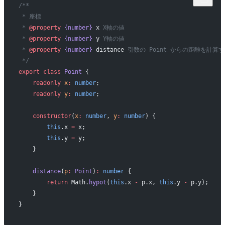
/**
 * 座標
 * 
@property
 {number}
 x
 X軸の値
 * 
@property
 {number}
 y
 Y軸の値
 * 
@property
 {number}
 distance
 引数の Point からの距離を計算
 */
export
 class
 Point
 {
    readonly
 x
:
 number
;
    readonly
 y
:
 number
;
    constructor
(
x
:
 number
, 
y
:
 number
) {
        this
.x 
=
 x;
        this
.y 
=
 y;
    }
    distance
(
p
:
 Point
)
:
 number
 {
        return
 Math.
hypot
(
this
.x 
-
 p.x, 
this
.y 
-
 p.y);
    }
}