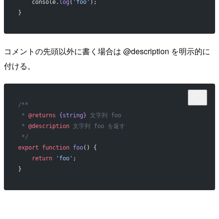
    console.
log
(
'foo'
);
}
コメントの先頭以外に書く場合は @description を明示的に
付ける。
/**
 * 
@returns
 {string}
 文字列 foo
 * 
@description
 文字列 foo を返す
 */
export
 function
 foo
() {
    return
 'foo'
;
}