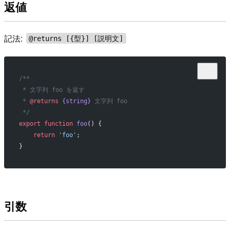
返値
記法:
@returns [{型}] [説明文]
/**
 * 文字列 foo を返す
 * 
@returns
 {string}
 文字列 foo
 */
export
 function
 foo
() {
    return
 'foo'
;
}
引数