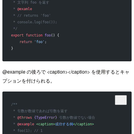
 * 文字列 foo を返す
 * 
@examle
 * // returns 'foo'
 * console.log(foo());
 */
export
 function
 foo
() {
    return
 'foo'
;
}
@example の後ろで <caption></caption> を使用するとキャ
プションを付けられる。
/**
 * 引数が数値であれば引数を返す
 * 
@throws
 {TypeError}
 引数が数値でない場合
 * 
@example
 <caption>
成功する例
</caption>
 * foo(1); // 1