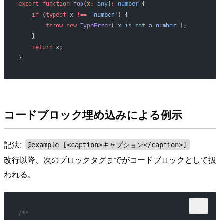
export
 function
 foo
(
x
:
 any
)
:
 number
 {
    if
 (
typeof
 x 
!==
 'number'
) {
        throw
 new
 TypeError
(
'x is not a number'
);
    }
    return
 x;
}
コードブロック埋め込みによる例示
記法:
@example [<caption>キャプション</caption>]
改行以降、次のブロックタグまでがコードブロックとして扱
われる。
/**