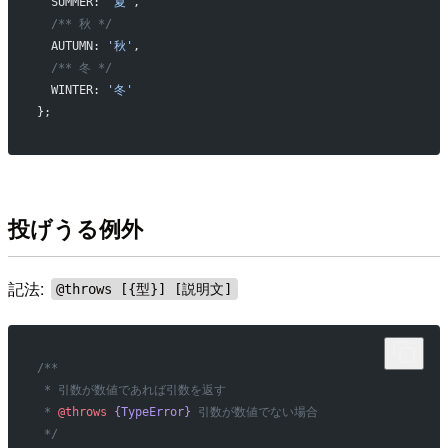
  SUMMER: 
'夏'
,
  /** 秋 */
  AUTUMN: 
'秋'
,
  /** 冬 */
  WINTER: 
'冬'
};
投げうる例外
記法:
@throws [{型}] [説明文]
/**
 * 引数が数値であれば引数を返す
 * 
@throws
 {TypeError}
 引数が数値でない場合
 */