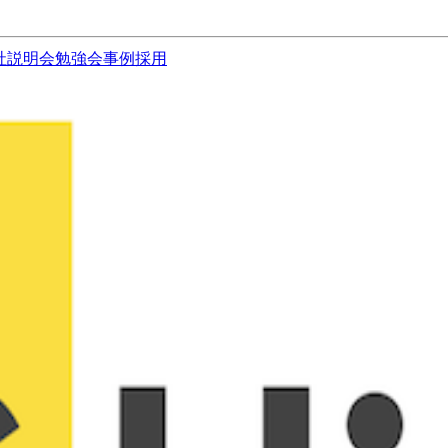
社説明会
勉強会
事例
採用