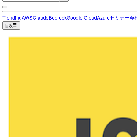
Trending
AWS
Claude
Bedrock
Google Cloud
Azure
セミナー
会
目次