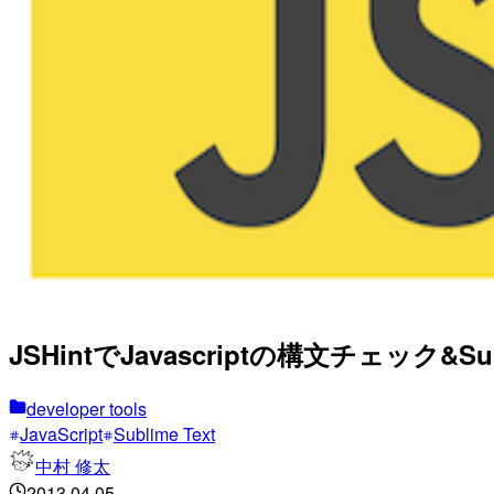
JSHintでJavascriptの構文チェック&S
developer tools
JavaScript
Sublime Text
中村 修太
2013.04.05