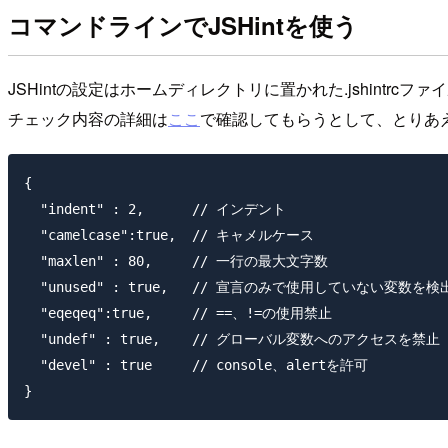
コマンドラインでJSHintを使う
JSHintの設定はホームディレクトリに置かれた.jshintrc
チェック内容の詳細は
ここ
で確認してもらうとして、とりあえず
{

  "indent" : 2,      // インデント

  "camelcase":true,  // キャメルケース

  "maxlen" : 80,     // 一行の最大文字数

  "unused" : true,   // 宣言のみで使用していない変数を検出
  "eqeqeq":true,     // ==、!=の使用禁止

  "undef" : true,    // グローバル変数へのアクセスを禁止

  "devel" : true     // console、alertを許可
