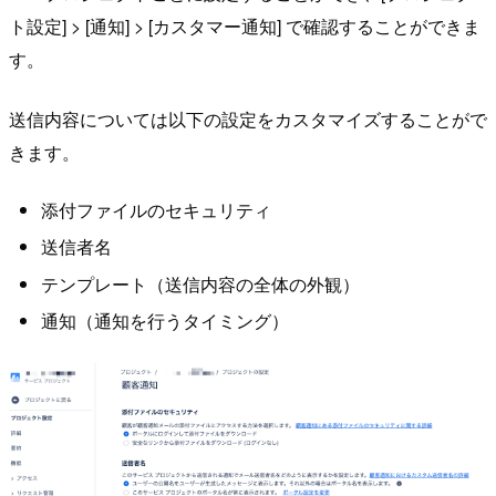
ト設定] > [通知] > [カスタマー通知] で確認することができま
す。
送信内容については以下の設定をカスタマイズすることがで
きます。
添付ファイルのセキュリティ
送信者名
テンプレート（送信内容の全体の外観）
通知（通知を行うタイミング）