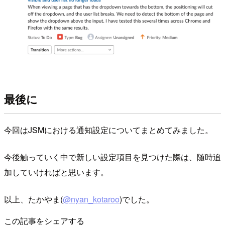
最後に
今回はJSMにおける通知設定についてまとめてみました。
今後触っていく中で新しい設定項目を見つけた際は、随時追
加していければと思います。
以上、たかやま(
@nyan_kotaroo
)でした。
この記事をシェアする