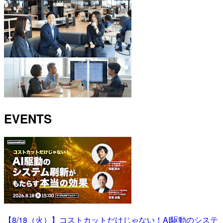
EVENTS
【8/18（火）】コストカットだけじゃない！AI駆動のシステ