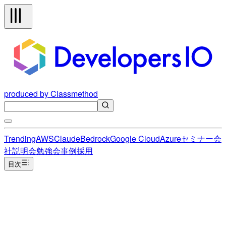
produced by Classmethod
Trending
AWS
Claude
Bedrock
Google Cloud
Azure
セミナー
会
社説明会
勉強会
事例
採用
目次