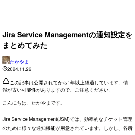
Jira Service Managementの通知設定を
まとめてみた
たかやま
2024.11.26
この記事は公開されてから1年以上経過しています。情
報が古い可能性がありますので、ご注意ください。
こんにちは。たかやまです。
Jira Service Management(JSM)では、効率的なチケット管理
のために様々な通知機能が用意されています。しかし、各所