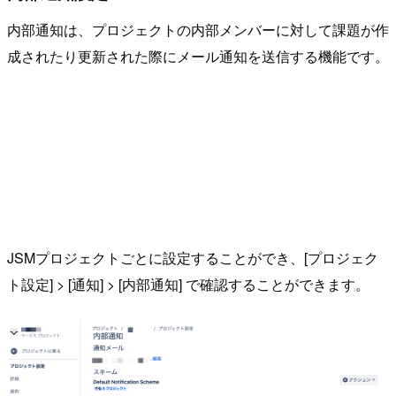
内部通知は、プロジェクトの内部メンバーに対して課題が作
成されたり更新された際にメール通知を送信する機能です。
JSMプロジェクトごとに設定することができ、[プロジェク
ト設定] > [通知] > [内部通知] で確認することができます。