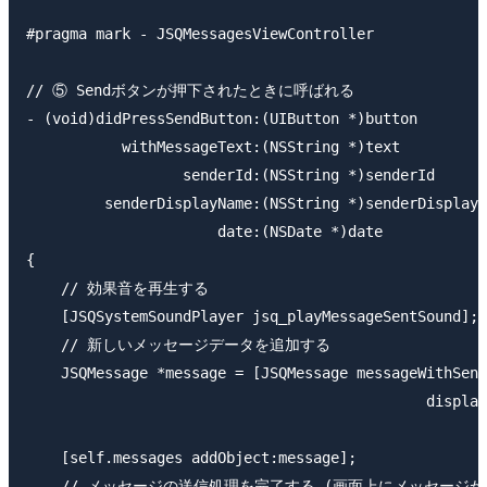
#pragma mark - JSQMessagesViewController

// ⑤ Sendボタンが押下されたときに呼ばれる

- (void)didPressSendButton:(UIButton *)button

           withMessageText:(NSString *)text

                  senderId:(NSString *)senderId

         senderDisplayName:(NSString *)senderDisplayN
                      date:(NSDate *)date

{

    // 効果音を再生する

    [JSQSystemSoundPlayer jsq_playMessageSentSound];

    // 新しいメッセージデータを追加する

    JSQMessage *message = [JSQMessage messageWithSend
                                              display
                                                     
    [self.messages addObject:message];

    // メッセージの送信処理を完了する (画面上にメッセージが