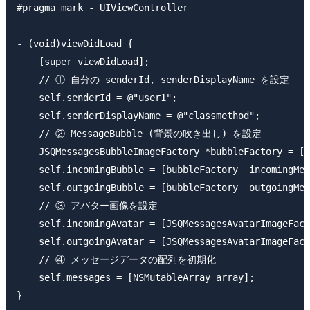
#pragma mark - UIViewController

- (void)viewDidLoad {

    [super viewDidLoad];

    // ① 自分の senderId, senderDisplayName を設定

    self.senderId = @"user1";

    self.senderDisplayName = @"classmethod";

    // ② MessageBubble (背景の吹き出し) を設定

    JSQMessagesBubbleImageFactory *bubbleFactory = [J
    self.incomingBubble = [bubbleFactory  incomingMes
    self.outgoingBubble = [bubbleFactory  outgoingMes
    // ③ アバター画像を設定

    self.incomingAvatar = [JSQMessagesAvatarImageFact
    self.outgoingAvatar = [JSQMessagesAvatarImageFact
    // ④ メッセージデータの配列を初期化

    self.messages = [NSMutableArray array];

}
