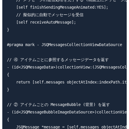
    [self finishSendingMessageAnimated:YES];

    // 擬似的に自動でメッセージを受信

    [self receiveAutoMessage];

}

#pragma mark - JSQMessagesCollectionViewDataSource

// ④ アイテムごとに参照するメッセージデータを返す

- (id<JSQMessageData>)collectionView:(JSQMessagesColl
{

    return [self.messages objectAtIndex:indexPath.ite
}

// ② アイテムごとの MessageBubble (背景) を返す

- (id<JSQMessageBubbleImageDataSource>)collectionView
{

    JSQMessage *message = [self.messages objectAtInde