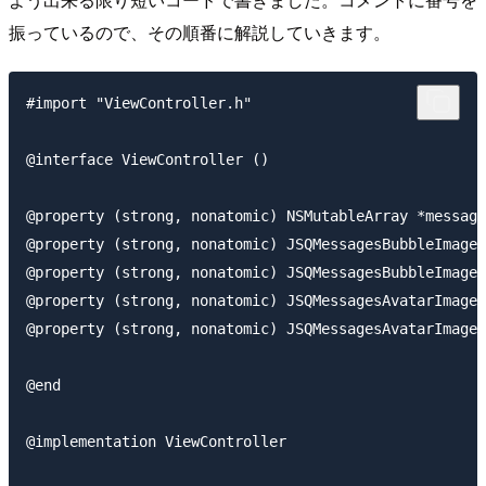
振っているので、その順番に解説していきます。
#import "ViewController.h"

@interface ViewController ()

@property (strong, nonatomic) NSMutableArray *message
@property (strong, nonatomic) JSQMessagesBubbleImage 
@property (strong, nonatomic) JSQMessagesBubbleImage 
@property (strong, nonatomic) JSQMessagesAvatarImage 
@property (strong, nonatomic) JSQMessagesAvatarImage 
@end

@implementation ViewController
