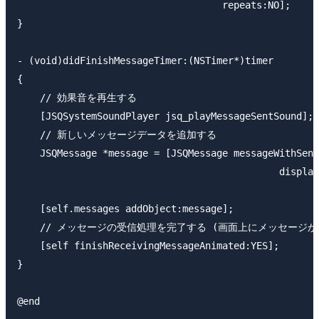
                                    repeats:NO];

}

- (void)didFinishMessageTimer:(NSTimer*)timer

{

    // 効果音を再生する

    [JSQSystemSoundPlayer jsq_playMessageSentSound];

    // 新しいメッセージデータを追加する

    JSQMessage *message = [JSQMessage messageWithSend
                                              display
                                                     
    [self.messages addObject:message];

    // メッセージの受信処理を完了する (画面上にメッセージが
    [self finishReceivingMessageAnimated:YES];

}
