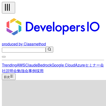
produced by Classmethod
Trending
AWS
Claude
Bedrock
Google Cloud
Azure
セミナー
会
社説明会
勉強会
事例
採用
目次