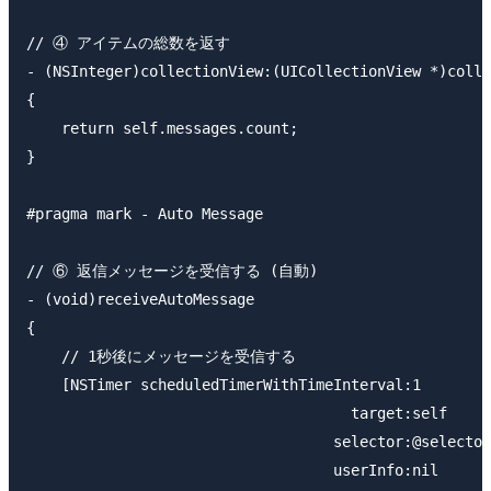
// ④ アイテムの総数を返す

- (NSInteger)collectionView:(UICollectionView *)colle
{

    return self.messages.count;

}

#pragma mark - Auto Message

// ⑥ 返信メッセージを受信する (自動)

- (void)receiveAutoMessage

{

    // 1秒後にメッセージを受信する

    [NSTimer scheduledTimerWithTimeInterval:1

                                     target:self

                                   selector:@selector
                                   userInfo:nil
