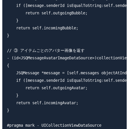
    if ([message.senderId isEqualToString:self.sender
        return self.outgoingBubble;

    }

    return self.incomingBubble;

}

// ③ アイテムごとのアバター画像を返す

- (id<JSQMessageAvatarImageDataSource>)collectionView
{

    JSQMessage *message = [self.messages objectAtInde
    if ([message.senderId isEqualToString:self.sender
        return self.outgoingAvatar;

    }

    return self.incomingAvatar;

}

#pragma mark - UICollectionViewDataSource
